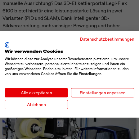
manuelle Ausrichtung? Das 3D-Etikettierportal Legi-Flex
6100 bietet hierfür eine leistungsstarke Lösung in zwei
Varianten (PID und SLAM). Dank intelligenter 3D-
Bildverarbeitung, mehrachsiger Bewegung und hoher
Geschwindigkeit ermöglicht das System eine präzise,
Datenschutzbestimmungen
berührungslose Kennzeichnung selbst bei komplexen
Verpackungsformen und beengten Linienlayouts.
Wir verwenden Cookies
BEITRAG LESEN
Wir können diese zur Analyse unserer Besucherdaten platzieren, um unsere
Webseite zu verbessern, personalisierte Inhalte anzuzeigen und Ihnen ein
großartiges Webseiten-Erlebnis zu bieten. Für weitere Informationen zu den
von uns verwendeten Cookies öffnen Sie die Einstellungen.
Alle akzeptieren
Einstellungen anpassen
Ablehnen