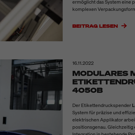
ermöglicht das System eine 
komplexen Verpackungsforme
BEITRAG LESEN
16.11.2022
MODULARES M
ETIKETTENDR
4050B
Der Etikettendruckspender
L
System für präzise und effizi
elektrischen Applikator arbei
positionsgenau. Gleichzeitig
Integration in bestehende Pro