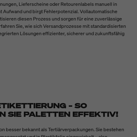
ngen, Lieferscheine oder Retourenlabels manuell in
t Aufwand und birgt Fehlerpotenzial. Vollautomatische
sieren diesen Prozess und sorgen für eine zuverlässige
fahren Sie, wie sich Versandprozesse mit standardisierten
egrierten Lösungen effizienter, sicherer und zukunftsfähig
ETIKETTIERUNG – SO
 SIE PALETTEN EFFEKTIV!
rgon besser bekannt als Tertiärverpackungen. Sie bestehen
mengesetzt und in Plastikfolie eingewickelt – also