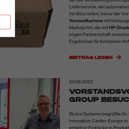
Lieferservice, der automatis
ins Büro liefert, bevor der V
Versandkartons
mit leistun
Markoprint
, die mit
HP-Druck
engen Partnerschaft zwischen
Ergebnisse für komplexe Anf
BEITRAG LESEN
23.08.2023
VORSTANDSVO
GROUP BESUC
Bluhm Systeme begrüßte Dr. 
Innovation-Center-Europe in
erhielt er Einblicke in Produ