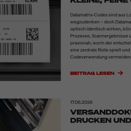
KLEINE, FEIN
Datamatrix-Codes sind aus L
wegzudenken – doch Datamatri
optisch identisch wirken, kö
Prozesse, Scannergebnisse un
praxisnah, worin der entsche
eine zentrale Rolle spielt un
Codeverwendung vermeiden
BEITRAG LESEN
17.06.2026
VERSANDDOK
DRUCKEN UND 