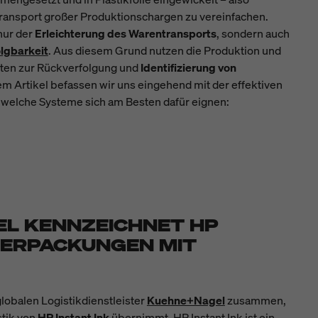
Transport großer Produktionschargen zu vereinfachen.
nur der
Erleichterung des Warentransports
, sondern auch
lgbarkeit
. Aus diesem Grund nutzen die Produktion und
tten zur Rückverfolgung und
Identifizierung von
sem Artikel befassen wir uns eingehend mit der effektiven
welche Systeme sich am Besten dafür eignen:
L KENNZEICHNET HP
VERPACKUNGEN MIT
lobalen Logistikdienstleister
Kuehne+Nagel
zusammen,
stik von
HP Instant Ink
übernimmt. HP Instant Ink ist ein