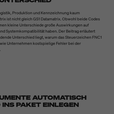
E UNTERSCHIED
ogistik, Produktion und Kennzeichnung kaum
x ist nicht gleich GS1 Datamatrix. Obwohl beide Codes
nnen kleine Unterschiede große Auswirkungen auf
d Systemkompatibilität haben. Der Beitrag erläutert
idende Unterschied liegt, warum das Steuerzeichen FNC1
d wie Unternehmen kostspielige Fehler bei der
.
UMENTE AUTOMATISCH
INS PAKET EINLEGEN