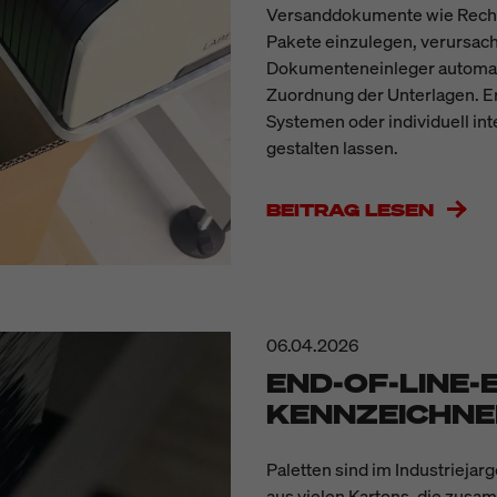
Versanddokumente wie Rechnu
Pakete einzulegen, verursach
Dokumenteneinleger automati
Zuordnung der Unterlagen. Er
Systemen oder individuell int
gestalten lassen.
BEITRAG LESEN
06.04.2026
END-OF-LINE-
KENNZEICHNEN
Paletten sind im Industrieja
aus vielen Kartons, die zusam