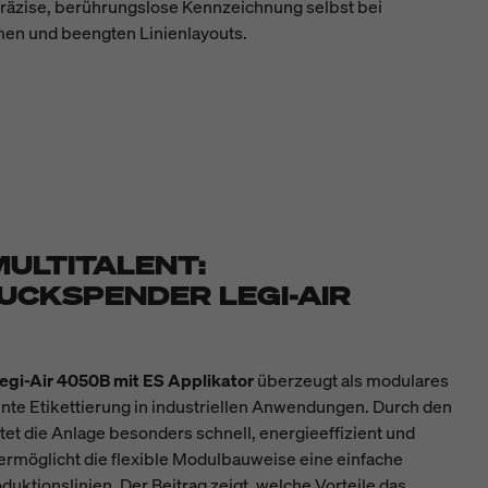
präzise, berührungslose Kennzeichnung selbst bei
n und beengten Linienlayouts.
ULTITALENT:
UCKSPENDER LEGI-AIR
egi-Air 4050B mit ES Applikator
überzeugt als modulares
ente Etikettierung in industriellen Anwendungen. Durch den
tet die Anlage besonders schnell, energieeffizient und
 ermöglicht die flexible Modulbauweise eine einfache
duktionslinien. Der Beitrag zeigt, welche Vorteile das