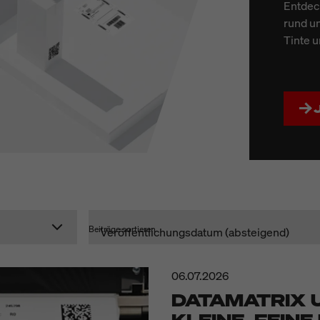
Entdec
rund um
Tinte u
Beiträge sortieren
06.07.2026
DATAMATRIX U