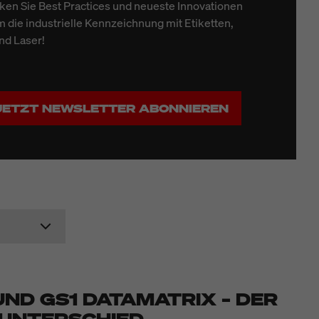
ken Sie Best Practices und neueste Innovationen
 die industrielle Kennzeichnung mit Etiketten,
nd Laser!
JETZT NEWSLETTER ABONNIEREN
ND GS1 DATAMATRIX – DER