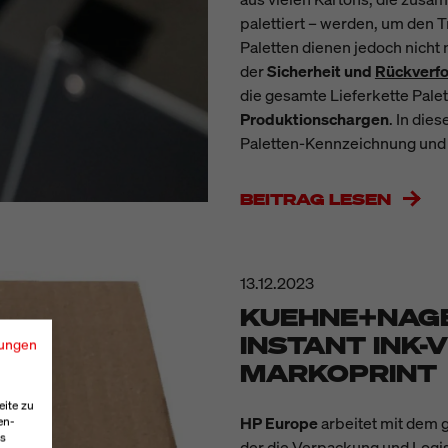
palettiert – werden, um den 
Paletten dienen jedoch nicht 
der
Sicherheit und
Rückverfo
die gesamte Lieferkette Pale
Produktionschargen
. In die
Paletten-Kennzeichnung und 
BEITRAG LESEN
13.12.2023
KUEHNE+NAGE
INSTANT INK-
ungen
MARKOPRINT
eite zu
HP Europe
arbeitet mit dem g
en-
es
der die Verpackung und Logi