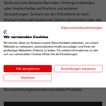
Spots wie zum Beispiel Barcodes, Hintergrunddesigns
oder Unebenheiten auf Kartons und anderen
Verpackungen. So kann sie den Etikettierer je nach
Wunsch entweder bestimmte Stellen überkleben oder das
Etikett direkt daneben aufbringen lassen.
Datenschutzbestimmungen
Wir verwenden Cookies
HOCHGESCHWINDIGKEIT
Wir können diese zur Analyse unserer Besucherdaten platzieren, um unsere
Webseite zu verbessern, personalisierte Inhalte anzuzeigen und Ihnen ein
großartiges Webseiten-Erlebnis zu bieten. Für weitere Informationen zu den
von uns verwendeten Cookies öffnen Sie die Einstellungen.
Der Legi-Flex 6100 etikettiert mit bis zu 60 Paketen pro
Minute bzw. 3.600 Pakete pro Stunde in
Hochgeschwindigkeit. Die Etikettierung erfolgt
Alle akzeptieren
Einstellungen anpassen
berührungslos im TampBlow-Verfahren ohne
Ablehnen
mechanische Belastung der zu kennzeichnenden
Produkte. Daher eignet sich der Legi-Flex 6100 auch zur
Kennzeichnung besonders sensibler Produkte.