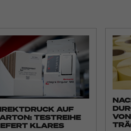
NAC
DUR
IREKTDRUCK AUF
VON
ARTON: TESTREIHE
TRÄ
IEFERT KLARES