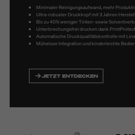
Minimaler Reinigungsaufwand, mehr Produktiv
Ultra-robuster Druckkopf mit 3 Jahren Herstel
Bis zu 40% weniger Tinten- sowie Solventver
Unterbrechungsfrei drucken dank PrintProtec
Automatische Druckqualitätskontrolle mit Linx 
Mühelose Integration und kinderleichte Bedi
JETZT ENTDECKEN