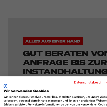
ALLES AUS EINER HAND
GUT BERATEN VO
ANFRAGE BIS ZUR
INSTANDHALTUN
Datenschutzbestimm
Unsere Experten beraten Sie individuell und unter
Wir verwenden Cookies
optimale Ergebnis für Ihren Anwendungsfall zu er
Wir können diese zur Analyse unserer Besucherdaten platzieren, um unsere Webs
verbessern, personalisierte Inhalte anzuzeigen und Ihnen ein großartiges Webseit
sich auf einen erfahrenen Partner, der Ihnen vom 
Erlebnis zu bieten. Für weitere Informationen zu den von uns verwendeten Cooki