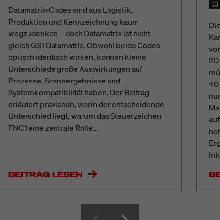
E
Datamatrix-Codes sind aus Logistik,
Produktion und Kennzeichnung kaum
Die
wegzudenken – doch Datamatrix ist nicht
Kar
gleich GS1 Datamatrix. Obwohl beide Codes
vo
optisch identisch wirken, können kleine
2D
Unterschiede große Auswirkungen auf
müs
Prozesse, Scannergebnisse und
40 
Systemkompatibilität haben. Der Beitrag
nun
erläutert praxisnah, worin der entscheidende
Mar
Unterschied liegt, warum das Steuerzeichen
auf
FNC1 eine zentrale Rolle...
hoh
Erg
Ink
BEITRAG LESEN
B