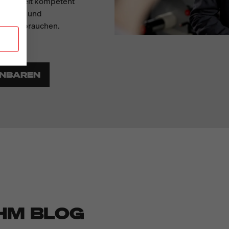
 jederzeit kompetent
Service- und
Sie uns brauchen.
INBAREN
HM BLOG