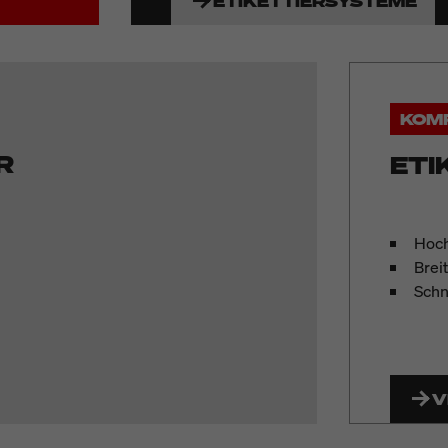
ETIKETTIERSYSTEME
KOM
R
ETI
Hoch
Brei
Schn
V