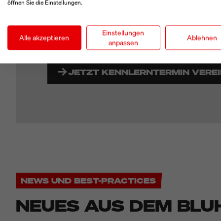
erfolgreichen Systemintegration und auch danach
öffnen Sie die Einstellungen.
zur Seite steht. Dank unseres flächendeckenden 
Vertriebsnetzes sind wir schnell überall dort, wo 
Einstellungen
Alle akzeptieren
Ablehnen
anpassen
JETZT KENNLERNTERMIN VERE
NEWS UND BEST-PRACTICES
NEUES AUS DEM BLU