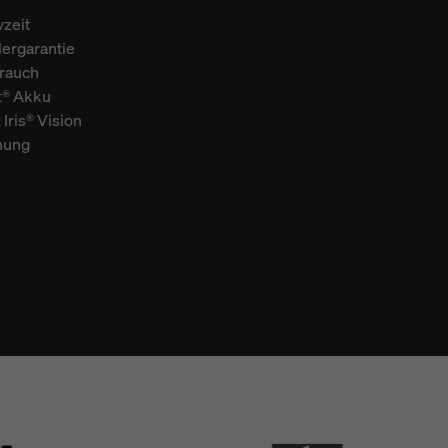
zeit
lergarantie
brauch
t® Akku
Iris® Vision
enung