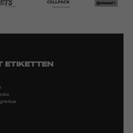
T ETIKETTEN
h
wecke
grierbar