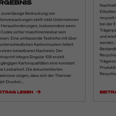
RGEBNIS
Nachhalti
Etikette
 zuverlässige Bedruckung von
recycelt
tonverpackungen stellt viele Unternehmen
bei der 
r Herausforderungen, insbesondere wenn
Trägerpa
-Codes sicher maschinenlesbar sein
und wied
sen. Eine umfassende Testreihe mit über
werden. 
unterschiedlichen Kartonmustern liefert
Bestandt
 einen belastbaren Nachweis: Der
Recyclin
koprint integra Singular 108 erzielt
Trägerma
 gängigen Kartonqualitäten eine konstant
Produkti
e Lesbarkeit. Die dokumentierten
Recyclin
ebnisse zeigen, dass sich der Thermal-
jet-Drucker...
EITRAG LESEN
BEITR