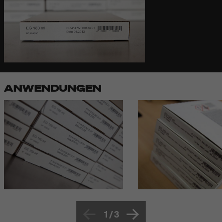
ANWENDUNGEN
1
/
3