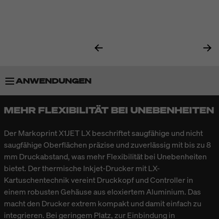
ANWENDUNGEN
MEHR FLEXIBILITÄT BEI UNEBENHEITEN
BESONDERHEITEN
Der Markoprint X1JET LX beschriftet saugfähige und nicht
TECHNISCHE DATEN
saugfähige Oberflächen präzise und zuverlässig mit bis zu 8
mm Druckabstand, was mehr Flexibilität bei Unebenheiten
bietet. Der thermische Inkjet-Drucker mit LX-
ZUBEHÖR
Kartuschentechnik vereint Druckkopf und Controller in
einem robusten Gehäuse aus eloxiertem Aluminium. Das
macht den Drucker extrem kompakt und damit einfach zu
integrieren. Bei geringem Platz, zur Einbindung in