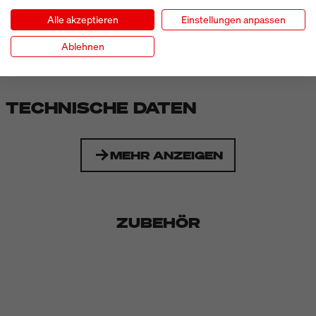
Kennzeichnungslösung, die sich jederzeit flexibel erweitern
Alle akzeptieren
Einstellungen anpassen
lässt. Neue Anforderungen an Produktion, Effizienz oder
Nachhaltigkeit lassen sich problemlos integrieren und
Ablehnen
sichern dauerhaft leistungsstarke, wirtschaftliche Prozesse.
TECHNISCHE DATEN
MEHR ANZEIGEN
ZUBEHÖR