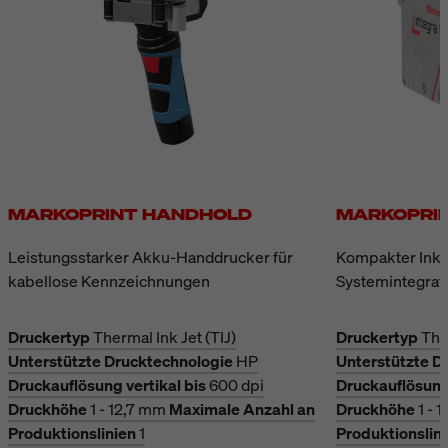
Produktionsumgebungen
laufenden Betrieb an andere
und gegen fallendes
kompatible Systeme
Tropfwasser geschützt.
angeschlossen werden. Die
Steuerung erfolgt über einen
iLOGIK-Drehtaster; bei
Druckbildern mit
Variablenfeld erscheint
automatisch die
Eingabemaske.
MARKOPRINT HANDHOLD
MARKOPRIN
Leistungsstarker Akku-Handdrucker für
Kompakter Inkje
kabellose Kennzeichnungen
Systemintegrat
Druckertyp
Thermal Ink Jet (TIJ)
Druckertyp
The
Unterstützte Drucktechnologie
HP
Unterstützte D
Druckauflösung vertikal bis
600 dpi
Druckauflösung 
Druckhöhe
1 - 12,7 mm
Maximale Anzahl an
Druckhöhe
1 - 
Produktionslinien
1
Produktionslin