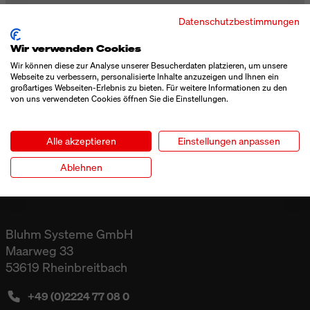
Datenschutzbestimmungen
BrauBeviale Nürnberg
Wir verwenden Cookies
10. - 12. November 2026
Wir können diese zur Analyse unserer Besucherdaten platzieren, um unsere
Webseite zu verbessern, personalisierte Inhalte anzuzeigen und Ihnen ein
großartiges Webseiten-Erlebnis zu bieten. Für weitere Informationen zu den
ALLE ANSEHEN
von uns verwendeten Cookies öffnen Sie die Einstellungen.
Alle akzeptieren
Einstellungen anpassen
Ablehnen
Bluhm Systeme GmbH
Maarweg 33
53619 Rheinbreitbach
+49 (0)2224 77 08 0