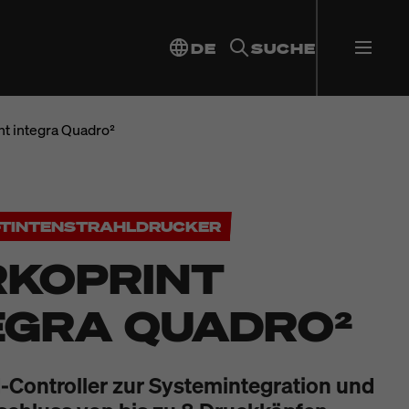
DE
SUCHE
t integra Quadro²
E-TINTENSTRAHLDRUCKER
KOPRINT
EGRA QUADRO²
Controller zur Systemintegration und