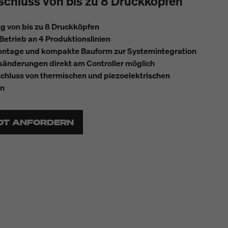
schluss von bis zu 8 Druckköpfen
g von bis zu 8 Druckköpfen
Betrieb an 4 Produktionslinien
ontage und kompakte Bauform zur Systemintegration
sänderungen direkt am Controller möglich
chluss von thermischen und piezoelektrischen
en
OT ANFORDERN