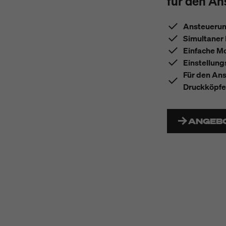
für den An
Ansteuerun
Simultaner 
Einfache M
Einstellung
Für den Ans
Druckköpf
ANGEB