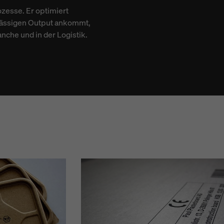
zesse. Er optimiert
rlässigen Output ankommt,
nche und in der Logistik.