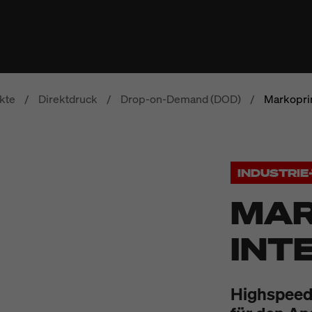
kte
/
Direktdruck
/
Drop-on-Demand (DOD)
/
Markoprin
INDUSTRI
MAR
INT
Highspeed-