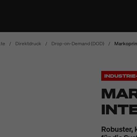
te
/
Direktdruck
/
Drop-on-Demand (DOD)
/
Markoprint
INDUSTRI
MAR
INT
Robuster, 