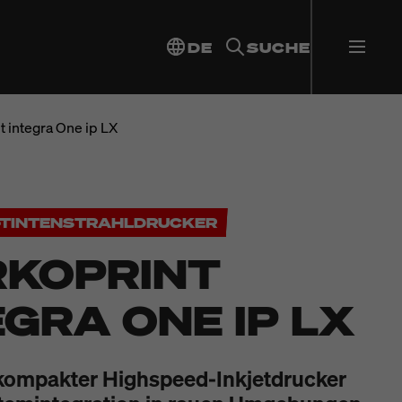
DE
SUCHE
 integra One ip LX
E-TINTENSTRAHLDRUCKER
KOPRINT
EGRA ONE IP LX
kompakter Highspeed-Inkjetdrucker