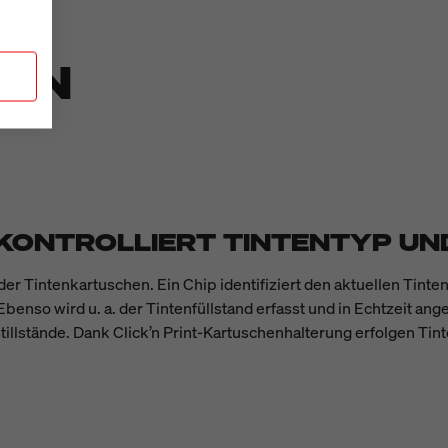
TEN
KONTROLLIERT TINTENTYP UN
der Tintenkartuschen. Ein Chip identifiziert den aktuellen Tint
benso wird u. a. der Tintenfüllstand erfasst und in Echtzeit ang
llstände. Dank Click’n Print-Kartuschenhalterung erfolgen Tin