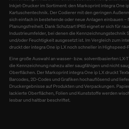
Inkjet-Drucker im Sortiment: den Markoprint integra One ip
Kartuschentechnik. Der Codierer mit den geringen Außenm
sich einfach in bestehende oder neue Anlagen einbauen – 
Planungsfreiheit. Dank Schutzart IP65 eignet er sich für rau
Industrieumfelder, bei denen die Kennzeichnungstechnik 
und/oder Feuchtigkeit ausgesetzt ist. Im Vergleich zum int
druckt der integra One ip LX noch schneller in Highspeed-
Eine große Auswahl an wasser- bzw. solventbasierten LX-T
die Kennzeichnung nahezu aller saugfähigen und nicht sau
Oberflächen. Der Markoprint integra One ip LX druckt Texte
Barcodes, 2D-Codes und Grafiken hochauflösend und liefert
Druckergebnisse auf Produkten und Verpackungen. Papier
lackierte Oberflächen, Folien und Kunststoffe werden wisch
lesbar und haltbar beschriftet.