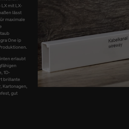
 LX mit LX-
aßen lässt
für maximale
e
Staub
egra One ip
Produktionen.
inten erlaubt
gfähigen
, 1D-
 brillante
, Kartonagen,
fest, gut