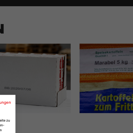
N
ungen
eite zu
en-
es