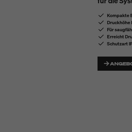
für die Sy
Kompakte B
Druckhöhe b
Für saugfäh
Erreicht Dr
Schutzart 
ANGEB