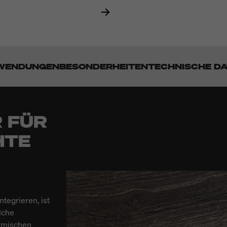
WENDUNGEN
BESONDERHEITEN
TECHNISCHE D
 FÜR
HTE
tegrieren, ist
lche
rmischen