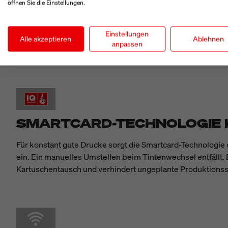
öffnen Sie die Einstellungen.
BESONDERHEI
Einstellungen
Alle akzeptieren
Ablehnen
anpassen
SMARTCARD-TECHNOLOGIE 
Für konstant gute Drucke sorgt die Smartcard-Technologie 
ein. Ein manuelles Umstellen beim Tintenwechsel entfällt. E
Kartuschentausch und verhindert ungeplante Produktionssti