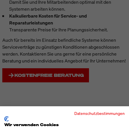
Damit Sie und Ihre Mitarbeitenden optimal mit den
Systemen arbeiten können.
Kalkulierbare Kosten für Service- und
Reparaturleistungen
Transparente Preise für Ihre Planungssicherheit.
Auch für bereits im Einsatz befindliche Systeme können
Serviceverträge zu günstigen Konditionen abgeschlossen
werden. Kontaktieren Sie uns gerne für eine persönliche
Beratung und ein individuelles Angebot für Ihr Unternehmen!
KOSTENFREIE BERATUNG
Datenschutzbestimmungen
Wir verwenden Cookies