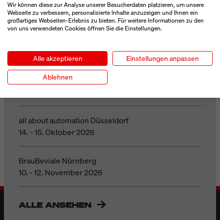
Wir können diese zur Analyse unserer Besucherdaten platzieren, um unsere
MESSEN / VERANSTALTUNGEN
Webseite zu verbessern, personalisierte Inhalte anzuzeigen und Ihnen ein
großartiges Webseiten-Erlebnis zu bieten. Für weitere Informationen zu den
von uns verwendeten Cookies öffnen Sie die Einstellungen.
Parcel+Post Expo London
23. - 24. September 2026
Alle akzeptieren
Einstellungen anpassen
Ablehnen
Motek Stuttgart
06. - 08. Oktober 2026
all about automation Düsseldorf
14. - 15. Oktober 2026
BrauBeviale Nürnberg
10. - 12. November 2026
ALLE ANSEHEN