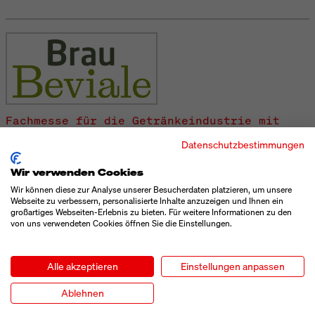
Fachmesse für die Getränkeindustrie mit
Fokus Europa
Datenschutzbestimmungen
BRAUBEVIALE
Wir verwenden Cookies
10. - 12. November 2026
Wir können diese zur Analyse unserer Besucherdaten platzieren, um unsere
Webseite zu verbessern, personalisierte Inhalte anzuzeigen und Ihnen ein
großartiges Webseiten-Erlebnis zu bieten. Für weitere Informationen zu den
Nürnberg
von uns verwendeten Cookies öffnen Sie die Einstellungen.
Alle akzeptieren
Einstellungen anpassen
Ablehnen