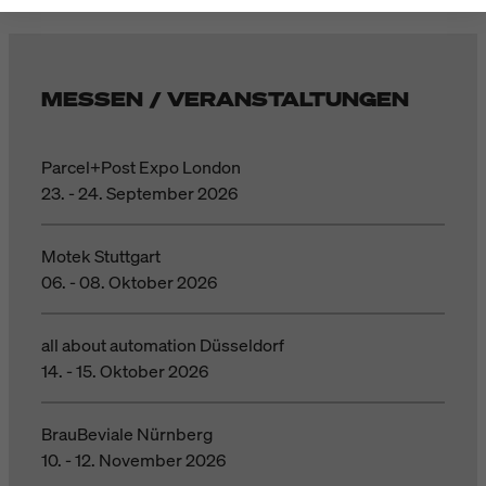
MESSEN / VERANSTALTUNGEN
Parcel+Post Expo London
23. - 24. September 2026
Motek Stuttgart
06. - 08. Oktober 2026
all about automation Düsseldorf
14. - 15. Oktober 2026
BrauBeviale Nürnberg
10. - 12. November 2026