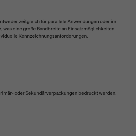
, entweder zeitgleich für parallele Anwendungen oder im
e, was eine große Bandbreite an Einsatzmöglichkeiten
ndividuelle Kennzeichnungsanforderungen.
g Primär- oder Sekundärverpackungen bedruckt werden.