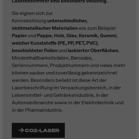
Laserbeschrifter sind besonders vielseitig.
Sie eignen sich zur
Kennzeichnung
unterschiedlicher,
nichtmetallischer Materialien
wie zum Beispiel
Papier
und
Pappe
,
Holz
,
Glas
,
Keramik
,
Gummi
,
weicher Kunststoffe (PE, PP, PET, PVC)
,
beschichteter Folien
und
lackierter Oberflächen
.
Mindesthaltbarkeitsdaten, Barcodes,
Seriennummern, Produktnummern und vieles mehr
können sauber und zuverlässig gekennzeichnet
werden. Besonders beliebt ist diese Art der
Laserbeschriftung im Verpackungsbereich, in der
Lebensmittel- und Getränkeindustrie, in der
Automobilbranche sowie in der Elektrotechnik und
in der Pharmaindustrie.
CO2-LASER