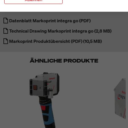
DOWNLOADS
Datenblatt Markoprint integra go (PDF)
Technical Drawing Markoprint integra go (2,8 MB)
Markoprint Produktübersicht (PDF) (10,5 MB)
ÄHNLICHE PRODUKTE