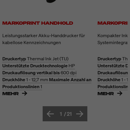
MARKOPRINT HANDHOLD
MARKOPRIN
Leistungsstarker Akku-Handdrucker für
Kompakter Inkje
kabellose Kennzeichnungen
Systemintegrat
Druckertyp
Thermal Ink Jet (TIJ)
Druckertyp
The
Unterstützte Drucktechnologie
HP
Unterstützte D
Druckauflösung vertikal bis
600 dpi
Druckauflösung 
Druckhöhe
1 - 12,7 mm
Maximale Anzahl an
Druckhöhe
1 - 
Produktionslinien
1
Produktionslin
MEHR
MEHR
1
/
21