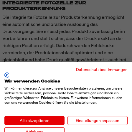
INTEGRIERTE FOTOZELLE ZUR
PRODUKTERKENNUNG
Die integrierte Fotozelle zur Produkterkennung ermöglicht
eine automatische und präzise Auslösung des
Druckvorgangs. Sie erfasst jedes Produkt zuverlässig beim
Vorbeifahren und stellt sicher, dass der Druck exakt an der
richtigen Position erfolgt. Dadurch werden Fehldrucke
vermieden, der Produktionsablauf optimiert und eine
gleichbleibend hohe Druckqualität gewährleistet – auch bei
hohen Geschwindigkeiten und variierenden
Datenschutzbestimmungen
Produktabständen.
Wir verwenden Cookies
Wir können diese zur Analyse unserer Besucherdaten platzieren, um unsere
TECHNISCHE DATEN
Webseite zu verbessern, personalisierte Inhalte anzuzeigen und Ihnen ein
großartiges Webseiten-Erlebnis zu bieten. Für weitere Informationen zu den
von uns verwendeten Cookies öffnen Sie die Einstellungen.
MEHR ANZEIGEN
Alle akzeptieren
Einstellungen anpassen
Ablehnen