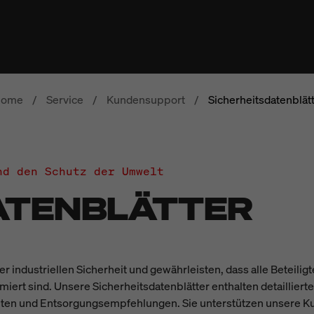
ome
/
Service
/
Kundensupport
/
Sicherheitsdatenblät
nd den Schutz der Umwelt
ATENBLÄTTER
er industriellen Sicherheit und gewährleisten, dass alle Beteili
rt sind. Unsere Sicherheitsdatenblätter enthalten detaillierte
lten und Entsorgungsempfehlungen. Sie unterstützen unsere Ku