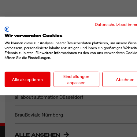
Datenschutzbestimm
MESSEN / VERANST
Wir verwenden Cookies
Wir können diese zur Analyse unserer Besucherdaten platzieren, um unsere Webs
verbessern, personalisierte Inhalte anzuzeigen und Ihnen ein großartiges Webseit
Erlebnis zu bieten. Für weitere Informationen zu den von uns verwendeten Cooki
öffnen Sie die Einstellungen.
Parcel+Post Expo London
Einstellungen
Motek Stuttgart
Alle akzeptieren
Ablehnen
anpassen
all about automation Düsseldorf
BrauBeviale Nürnberg
ALLE ANSEHEN