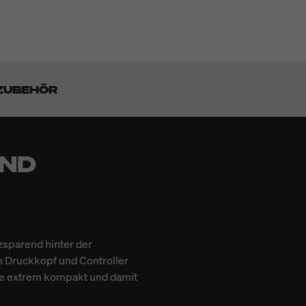
ZUBEHÖR
UND
zsparend hinter der
m Druckkopf und Controller
me extrem kompakt und damit