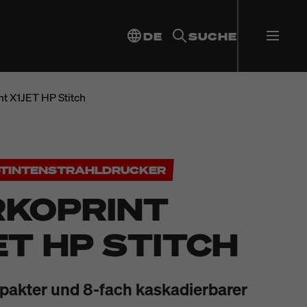
DE
SUCHE
t X1JET HP Stitch
E-TINTENSTRAHLDRUCKER
KOPRINT
ET HP STITCH
akter und 8-fach kaskadierbarer