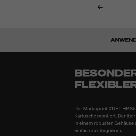
ANWEN
BESONDER
FLEXIBLE
Der Markoprint X1JET HP Stit
Kartusche montiert. Der the
in einem robusten Gehäuse 
einfach zu integrieren.