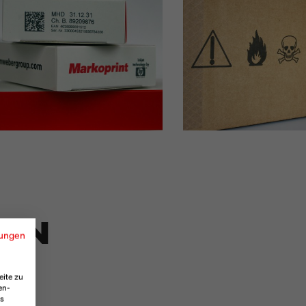
TEN
ungen
eite zu
en-
es