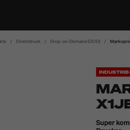
kte
/
Direktdruck
/
Drop-on-Demand (DOD)
/
Markoprin
INDUSTRI
MAR
X1J
Super komp