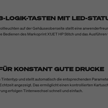
 3-LOGIK-TASTEN MIT LED-STA
ollleuchten auf der Gehäuseoberseite stellt eine anwenderfreun
re Bedienen des Markoprint X1JET HP Stitch und das Ausführen
FÜR KONSTANT GUTE DRUCKE
len Tintentyp und stellt automatisch die entsprechenden Parame
 in Echtzeit angezeigt. Das ermöglicht einen kontrollierten Kart
rung erfolgen Tintenwechsel schnell und einfach.