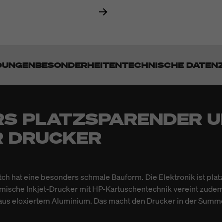
DUNGEN
BESONDERHEITEN
TECHNISCHE DATEN
S PLATZSPARENDER 
R DRUCKER
ch hat eine besonders schmale Bauform. Die Elektronik ist plat
rmische Inkjet-Drucker mit HP-Kartuschentechnik vereint zude
aus eloxiertem Aluminium. Das macht den Drucker in der Sum