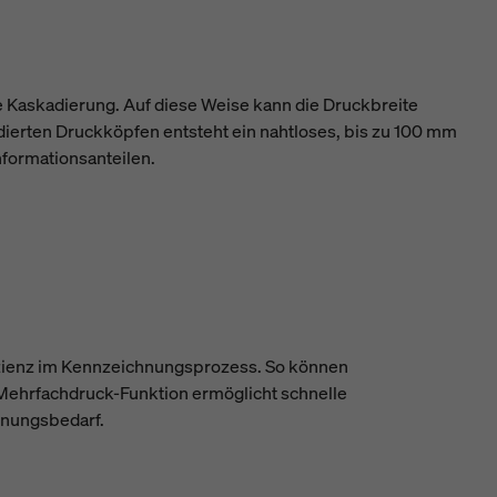
e Kaskadierung. Auf diese Weise kann die Druckbreite
adierten Druckköpfen entsteht ein nahtloses, bis zu 100 mm
formationsanteilen.
ffizienz im Kennzeichnungsprozess. So können
e Mehrfachdruck-Funktion ermöglicht schnelle
hnungsbedarf.