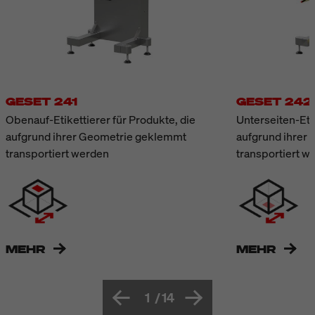
GESET 241
GESET 242
Obenauf-Etikettierer für Produkte, die
Unterseiten-Etik
aufgrund ihrer Geometrie geklemmt
aufgrund ihrer
transportiert werden
transportiert w
MEHR
MEHR
1
/
14