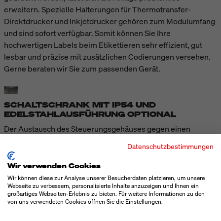
erweitern. Spezielle Halterungen für Thermotransfer-
Direktdrucker und Inkjetdrucker gehören zum Modulumfang
und sind sofort verfügbar. Somit können Sie Ihre
hochwertigen Labels beim Etikettieren sehr effizient, gut
lesbar und präzise mit zusätzlichen Codierungen versehen.
Gerne beraten wir Sie zum passenden Gerät.
SCHALTSCHRANK MIT IP54 UND
EDELSTAHLAUSFÜHRUNG OPTIONAL
Der Austausch des Steuerungsgehäuses gegen einen
Schaltschrank mit Schutzart IP54 – zum Schutz vor
Datenschutzbestimmungen
Spritzwasser bei der Reinigung – ist optional möglich.
Zudem ist eine Anlagenausführung in Edelstahl erhältlich,
Wir verwenden Cookies
was die Korrosionsbeständigkeit sensibler Komponenten
Wir können diese zur Analyse unserer Besucherdaten platzieren, um unsere
Webseite zu verbessern, personalisierte Inhalte anzuzeigen und Ihnen ein
wie Motor und Förderband in stark feuchten und
großartiges Webseiten-Erlebnis zu bieten. Für weitere Informationen zu den
anspruchsvollen Umgebungen erhöht.
von uns verwendeten Cookies öffnen Sie die Einstellungen.