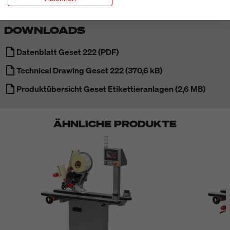
DOWNLOADS
Datenblatt Geset 222 (PDF)
Technical Drawing Geset 222 (370,6 kB)
Produktübersicht Geset Etikettieranlagen (2,6 MB)
ÄHNLICHE PRODUKTE