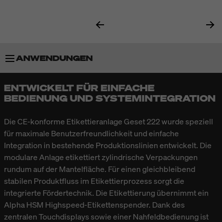
ANWENDUNGEN
ENTWICKELT FÜR EINFACHE
BESONDERHEITEN
BEDIENUNG UND SYSTEMINTEGRATION
TECHNISCHE DATEN
Die CE-konforme Etikettieranlage Geset 222 wurde speziell
für maximale Benutzerfreundlichkeit und einfache
Integration in bestehende Produktionslinien entwickelt. Die
modulare Anlage etikettiert zylindrische Verpackungen
rundum auf der Mantelfläche. Für einen gleichbleibend
stabilen Produktfluss im Etikettierprozess sorgt die
integrierte Fördertechnik. Die Etikettierung übernimmt ein
Alpha HSM Highspeed-Etikettenspender. Dank des
zentralen Touchdisplays sowie einer Nahfeldbedienung ist