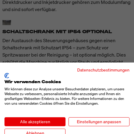
Direktdrucker und Inkjetdrucker gehören zum Modulumfang
und sind sofort verfügbar.
SCHALTSCHRANK MIT IP54 OPTIONAL
Der Austausch des Steuerungsgehäuses gegen einen
Schaltschrank mit Schutzart IP54 – zum Schutz vor
Spritzwasser bei der Reinigung – ist optional möglich. Dies
schützt die Maschine zusätzlich vor Staub und ermöglicht
eine saubere, wartungsfreundliche Installation mit besserer
Datenschutzbestimmungen
Hygiene und längerer Lebensdauer der Anlage in rauen
Wir verwenden Cookies
Umgebungen.
Wir können diese zur Analyse unserer Besucherdaten platzieren, um unsere
Webseite zu verbessern, personalisierte Inhalte anzuzeigen und Ihnen ein
großartiges Webseiten-Erlebnis zu bieten. Für weitere Informationen zu den
TECHNISCHE DATEN
von uns verwendeten Cookies öffnen Sie die Einstellungen.
Alle akzeptieren
Einstellungen anpassen
MEHR ANZEIGEN
Ablehnen