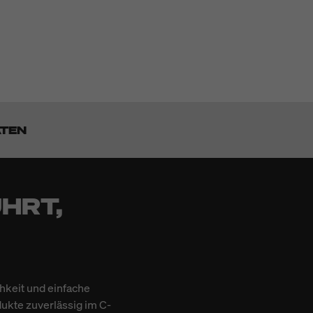
ATEN
HRT,
hkeit und einfache
dukte zuverlässig im C-