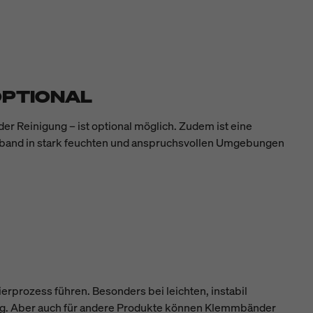
OPTIONAL
r Reinigung – ist optional möglich. Zudem ist eine
erband in stark feuchten und anspruchsvollen Umgebungen
erprozess führen. Besonders bei leichten, instabil
ung. Aber auch für andere Produkte können Klemmbänder