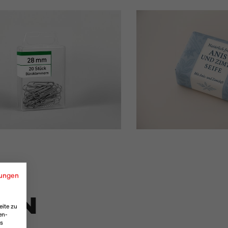
ungen
TEN
eite zu
en-
es