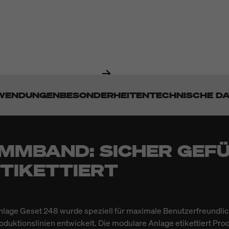
WENDUNGEN
BESONDERHEITEN
TECHNISCHE D
MMBAND: SICHER GEFÜ
ETIKETTIERT
nlage Geset 248 wurde speziell für maximale Benutzerfreundlic
oduktionslinien entwickelt. Die modulare Anlage etikettiert Pro