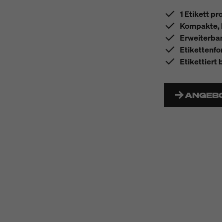
1 Etikett pr
Kompakte, l
Erweiterbar
Etikettenfo
Etikettiert
ANGEB