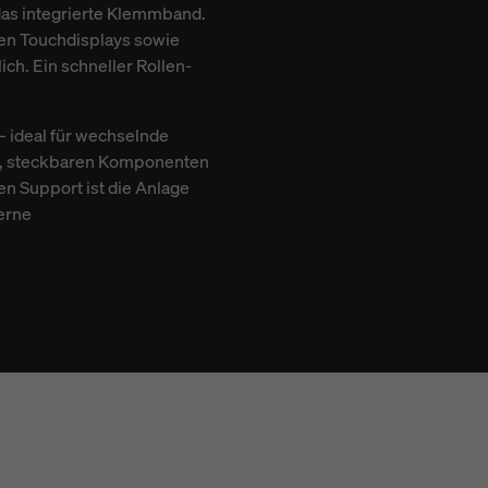
 das integrierte Klemmband.
en Touchdisplays sowie
ch. Ein schneller Rollen-
– ideal für wechselnde
e, steckbaren Komponenten
en Support ist die Anlage
derne