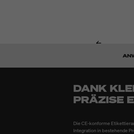
AN
DANK KLE
PRÄZISE 
Die CE-konforme Etikettiera
Integration in bestehende Pr