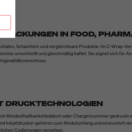
RPACKUNGEN IN FOOD, PHARMA
schalen, Schachteln und vergleichbare Produkte. Im C-Wrap-Ver
ckenlos umschließt und gleichmäßig haftet. Sie eignet sich für
riginalitätsverschluss.
IT DRUCKTECHNOLOGIEN
en wie Mindesthaltbarkeitsdatum oder Chargennummer gedruckt w
und Inkjetdrucker gehören zum Modulumfang und sind sofort ver
ätzlichen Codierungen versehen.