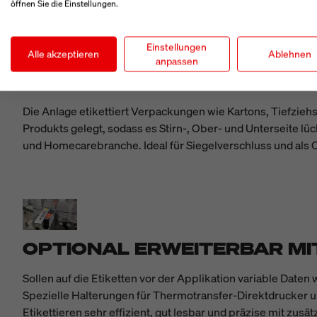
öffnen Sie die Einstellungen.
Einstellungen
Alle akzeptieren
Ablehnen
anpassen
C-WRAP-VERFAHREN FÜR VE
Die Anlage etikettiert Verpackungen wie Kartons, Tiefzieh
Produkts gelegt, sodass es Stirn-, Ober- und Unterseite lü
und Homecarebranche. Ideal für Siegelverschluss und als O
OPTIONAL ERWEITERBAR M
Sollen auf die Etiketten vor der Applikation variable Dat
Spezielle Halterungen für Thermotransfer-Direktdrucker 
Etikettieren sehr effizient, gut lesbar und präzise mit zus