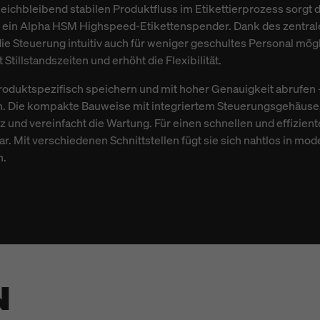
leichbleibend stabilen Produktfluss im Etikettierprozess sorgt
t ein Alpha HSM Highspeed-Etikettenspender. Dank des zentral
ie Steuerung intuitiv auch für weniger geschultes Personal mögli
tillstandszeiten und erhöht die Flexibilität.
produktspezifisch speichern und mit hoher Genauigkeit abrufen 
n. Die kompakte Bauweise mit integriertem Steuerungsgehäus
z und vereinfacht die Wartung. Für einen schnellen und effizient
r. Mit verschiedenen Schnittstellen fügt sie sich nahtlos in mo
n.
N