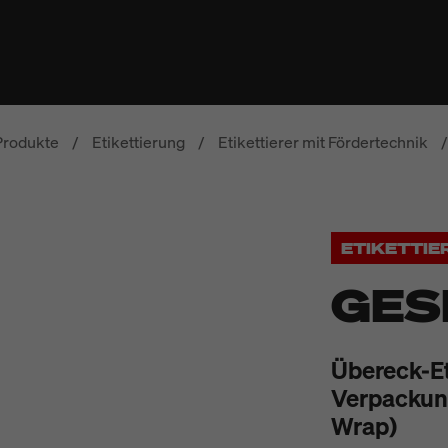
Produkte
/
Etikettierung
/
Etikettierer mit Fördertechnik
/
ETIKETTI
GES
Übereck-Et
Verpackung
Wrap)