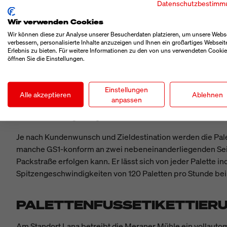
Datenschutzbestimm
Produkthöhe. Er stoppt einige Millimeter oberhalb der Kar
Wir verwenden Cookies
Wir können diese zur Analyse unserer Besucherdaten platzieren, um unsere Webs
PALETTENKENNZEICHNUNG
verbessern, personalisierte Inhalte anzuzeigen und Ihnen ein großartiges Webseit
Erlebnis zu bieten. Für weitere Informationen zu den von uns verwendeten Cooki
öffnen Sie die Einstellungen.
An der Palettierstation müssen folierte Paletten und Big B
höhenverstellbare Stative montiert“, zeigt sich Sebastian O
Einstellungen
Diese Hubwagen bewegen sich in einer Geschwindigkeit auf 
Alle akzeptieren
Ablehnen
anpassen
eigensicheren Bauart keinerlei Schutzzäune. Komplett eing
Produktionsumgebung der Mühle.
Je nach Kundenwunsch und Zieldestination werden die Palett
manche GS1-konform an zwei nebeneinanderliegenden Seiten
Packstraße erfolgen kann. Er lässt sich von jeder Palette i
Spitzengeschwindigkeiten von 120 Paletten pro Stunde bei 
PALETTENFUSSETIKETTIERU
Am Standort Lana betreibt die Meraner Mühle ein vollauto