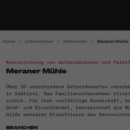
Home
/
Unternehmen
/
Referenzen
/
Meraner Mühle
Kennzeichnung von Getreidesäcken und Palet
Meraner Mühle
Über 20 verschiedene Getreidesorten verarb
in Südtirol. Das Familienunternehmen blick
zurück. Für ihre vielfältige Kundschaft, b
Groß- und Einzelhandel, kennzeichnet die M
Hilfe mehrerer Etikettierer des Kennzeichn
BRANCHEN