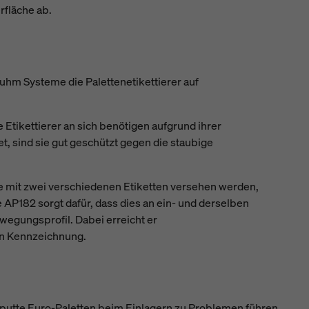
rfläche ab.
luhm Systeme die Palettenetikettierer auf
Etikettierer an sich benötigen aufgrund ihrer
, sind sie gut geschützt gegen die staubige
ite mit zwei verschiedenen Etiketten versehen werden,
P182 sorgt dafür, dass dies an ein- und derselben
ewegungsprofil. Dabei erreicht er
gen Kennzeichnung.
aputte Euro-Paletten beim Einlagern zu Problemen führen