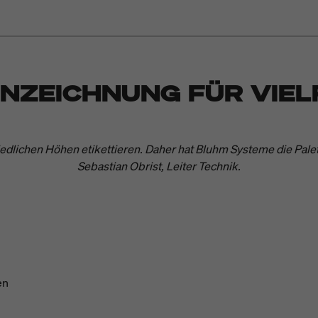
NZEICHNUNG FÜR VIEL
edlichen Höhen etikettieren. Daher hat Bluhm Systeme die Palett
Sebastian Obrist, Leiter Technik.
itte
Marketing-Cookies akzeptieren
um dieses Video anzusehe
en