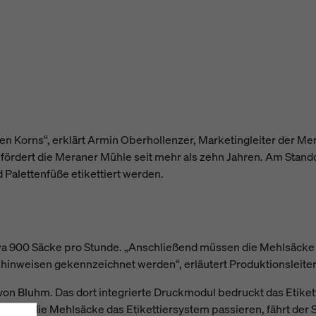
len Korns“, erklärt Armin Oberhollenzer, Marketingleiter der Me
ördert die Meraner Mühle seit mehr als zehn Jahren. Am Standor
Palettenfüße etikettiert werden.
a 900 Säcke pro Stunde. „Anschließend müssen die Mehlsäcke
inweisen gekennzeichnet werden“, erläutert Produktionsleiter 
on Bluhm. Das dort integrierte Druckmodul bedruckt das Etikett
end die Mehlsäcke das Etikettiersystem passieren, fährt der S