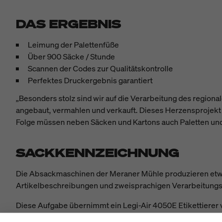
DAS ERGEBNIS
Leimung der Palettenfüße
Über 900 Säcke / Stunde
Scannen der Codes zur Qualitätskontrolle
Perfektes Druckergebnis garantiert
„Besonders stolz sind wir auf die Verarbeitung des regiona
angebaut, vermahlen und verkauft. Dieses Herzensprojekt f
Folge müssen neben Säcken und Kartons auch Paletten und 
SACKKENNZEICHNUNG
Die Absackmaschinen der Meraner Mühle produzieren etw
Artikelbeschreibungen und zweisprachigen Verarbeitungsh
Diese Aufgabe übernimmt ein Legi-Air 4050E Etikettierer v
Ende des Spendehubs befestigten Spendestempel vor. Währ