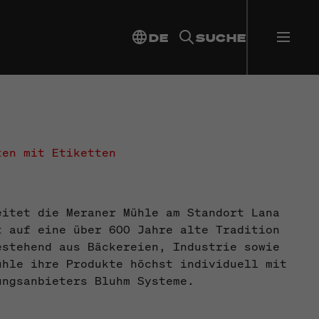
DE
SUCHE
ten mit Etiketten
eitet die Meraner Mühle am Standort Lana
t auf eine über 600 Jahre alte Tradition
estehend aus Bäckereien, Industrie sowie
ühle ihre Produkte höchst individuell mit
ungsanbieters Bluhm Systeme.