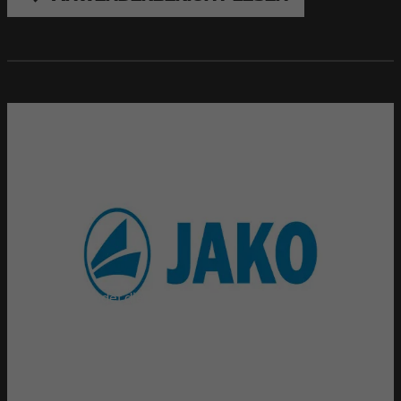
JAKO
Pro Tag versendet die JAKO AG durchschnittlich 4.000
Pakete mit unterschiedlich zusammengesetzter Teamsport-
und Vereinsausstattung in 55 verschiedene Länder. Um die
Versandlogistik zu optimieren und die Etikettierung von zwei
Seiten unterschiedlich hoher Kartons zu ermöglichen,