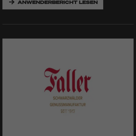
ANWENDERBERICHT LESEN
KONFITÜRENMANUFAKTUR ALFRED
FALLER
Das mittelständische Unternehmen stellt bis zu 50
verschiedene Premium-Konfitüren her und füllt sie in
unterschiedlichste Gebinde ab. Die Kennzeichnungstechnik
von Bluhm Systeme bedruckt und etikettiert diese