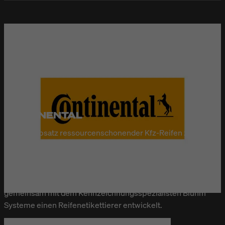
CONTINENTAL
Um den Absatz ressourcenschonender Kfz-Reifen zu
fördern, hat die Europäische Union Ende 2012 die
Reifenkennzeichnungsverordnung EU 1222/2009 in Kraft
gesetzt. Um die Reifen vollautomatisch etikettieren zu
können, hat die Continental Reifen Deutschland GmbH
gemeinsam mit dem Kennzeichnungsspezialisten Bluhm
Systeme einen Reifenetikettierer entwickelt.