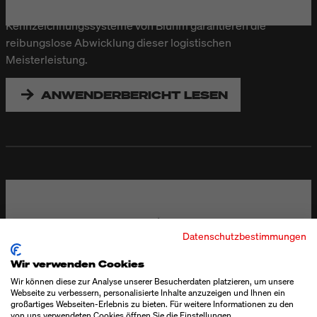
werden die Filialen täglich mit frischem Brot beliefert.
Kennzeichnungssysteme von Bluhm garantieren die
reibungslose Abwicklung dieser logistischen
Meisterleistung.
ANWENDERBERICHT LESEN
Datenschutzbestimmungen
Wir verwenden Cookies
Wir können diese zur Analyse unserer Besucherdaten platzieren, um unsere
Webseite zu verbessern, personalisierte Inhalte anzuzeigen und Ihnen ein
großartiges Webseiten-Erlebnis zu bieten. Für weitere Informationen zu den
MERANER MÜHLE
von uns verwendeten Cookies öffnen Sie die Einstellungen.