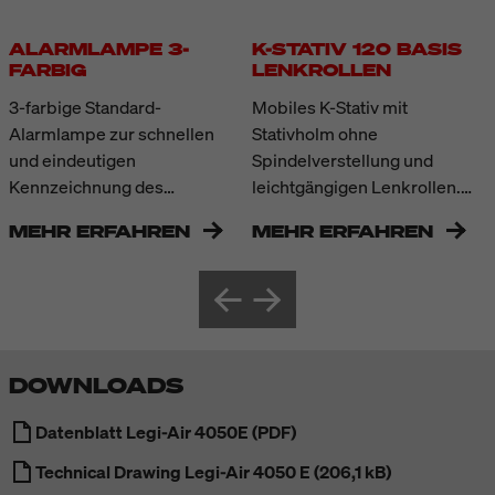
ALARMLAMPE 3-
K-STATIV 120 BASIS
FARBIG
LENKROLLEN
3-farbige Standard-
Mobiles K-Stativ mit
Alarmlampe zur schnellen
Stativholm ohne
und eindeutigen
Spindelverstellung und
Kennzeichnung des
leichtgängigen Lenkrollen.
Gerätestatus. Ohne toten
Ausgelegt für den
MEHR ERFAHREN
MEHR ERFAHREN
Winkel dank 360°
kurzfristigen
Abstrahlung.
Positionswechsel von
Kennzeichnungssystemen im
Rahmen von Service- oder
Rüstarbeiten im
unmittelbaren
DOWNLOADS
Einsatzbereich; nicht
geeignet als Transportlösung
Datenblatt Legi-Air 4050E (PDF)
für größere Distanzen.
Technical Drawing Legi-Air 4050 E (206,1 kB)