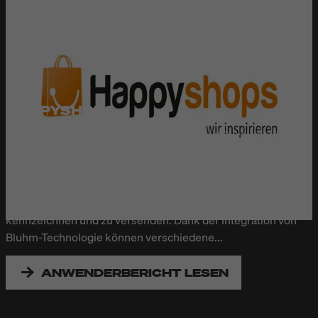
HAPPYSHOPS
Mit Brettspielen, Gesellschaftsspielen und Puzzles möchte
die Happyshops GmbH aus Merseburg ihre Kunden „ein
bisschen glücklicher machen“. Mit dem robusten Legi-Air
4050 von Bluhm Systeme hat Happyshops ihre Versandlinie
vollautomatisiert, um bis zu 1.800 Pakete pro Tag effizient zu
kennzeichnen und zu versenden. Dank der Integration von
Bluhm-Technologie können verschiedene...
ANWENDERBERICHT LESEN