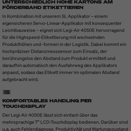
UNTERSCHIEDLICH HOHE KARTONS AM
FÖRDERBAND ETIKETTIEREN
In Kombination mit unserem SL Applikator – einem
eigensicheren Servo-Linear-Applikator mit konsequenter
Leichtbauweise – eignet sich Legi-Air 4050E hervorragend
für die Highspeed-Etikettierung mit wechselnden
Produkthöhen und -formen in der Logistik. Dabei kommt ein
hochpräziser Distanzmesssensor zum Einsatz, der
berührungslos den Abstand zum Produkt ermittelt und
daraufhin automatisch den Ausfahrweg des Applikators
anpasst, sodass das Etikett immer im optimalen Abstand
aufgebracht wird.
KOMFORTABLES HANDLING PER
TOUCHDISPLAY
Der Legi-Air 4050E lässt sich einfach über das
mehrsprachige 7“ LCD-Touchdisplay bedienen. Darüber sind
u.a. auch Fehlerdiagnose, Produktivität und Wartungszustand