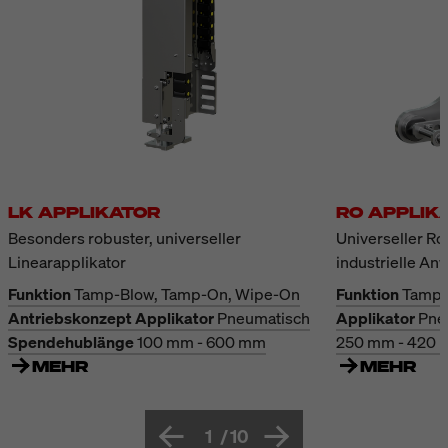
LK APPLIKATOR
RO APPLIK
Besonders robuster, universeller
Universeller Ro
Linearapplikator
industrielle A
Funktion
Tamp-Blow, Tamp-On, Wipe-On
Funktion
Tamp-
Antriebskonzept Applikator
Pneumatisch
Applikator
Pne
Spendehublänge
100 mm - 600 mm
250 mm - 420
MEHR
MEHR
1
/
10