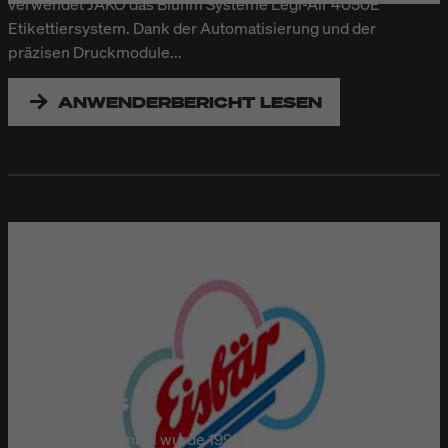
verwendet JAKO das Bluhm Systeme Legi-Air 4050E
Etikettiersystem. Dank der Automatisierung und der
präzisen Druckmodule...
ANWENDERBERICHT LESEN
EISBÄR EIS
Die Eisbär Eis GmbH wurde 1992 in Plummendorf gegründet.