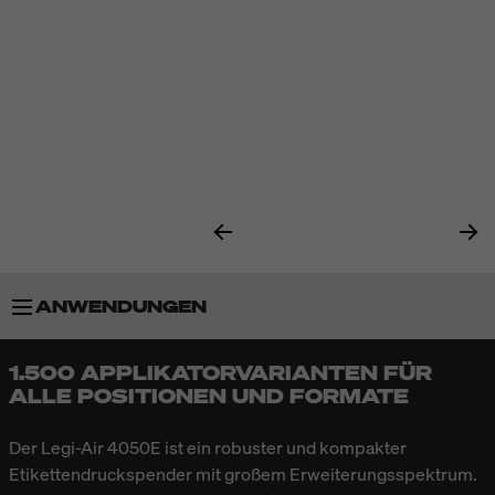
ANWENDUNGEN
1.500 APPLIKATORVARIANTEN FÜR
BESONDERHEITEN
ALLE POSITIONEN UND FORMATE
APPLIKATOREN
Der Legi-Air 4050E ist ein robuster und kompakter
Etikettendruckspender mit großem Erweiterungsspektrum.