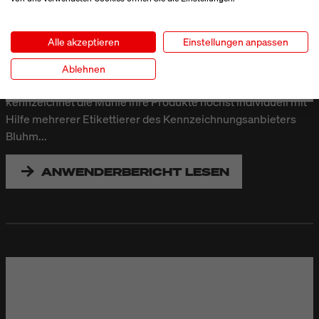
Über 20 verschiedene Getreidesorten verarbeitet die
Meraner Mühle am Standort Lana in Südtirol. Das
Alle akzeptieren
Einstellungen anpassen
Familienunternehmen blickt auf eine über 600 Jahre alte
Tradition zurück. Für ihre vielfältige Kundschaft, bestehend
Ablehnen
aus Bäckereien, Industrie sowie Groß- und Einzelhandel,
kennzeichnet die Mühle ihre Produkte höchst individuell mit
Hilfe mehrerer Etikettierer des Kennzeichnungsanbieters
Bluhm...
ANWENDERBERICHT LESEN