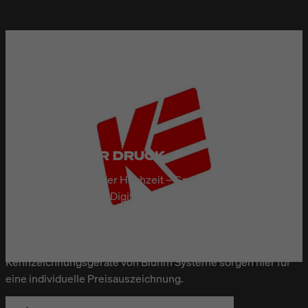
KURT EULZER DRUCK
Geburtstag, Taufe oder Hochzeit – Grußkarten sind auch in
Zeiten zunehmender Digitalisierung nicht wegzudenken. Die
Kurt Eulzer Druck GmbH aus Hennigsdorf bei Berlin
produziert eine der größten und vielfältigsten
Kartenkollektionen in ganz Deutschland. Verschiedene
Kennzeichnungsgeräte von Bluhm Systeme sorgen hier für
eine individuelle Preisauszeichnung.