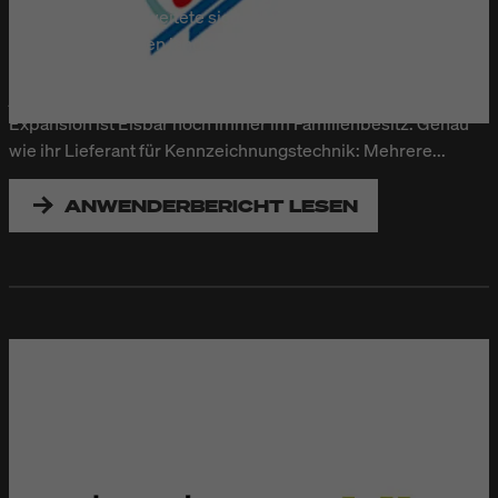
Der Kundenkreis weitete sich schnell von regionalen
Abnehmern auf den landes- und später europaweiten
Lebensmittel-Einzelhandel aus. Hier entstehen heute
jährlich über 18 Millionen Liter Speiseeis. Trotz der
Expansion ist Eisbär noch immer im Familienbesitz. Genau
wie ihr Lieferant für Kennzeichnungstechnik: Mehrere...
ANWENDERBERICHT LESEN