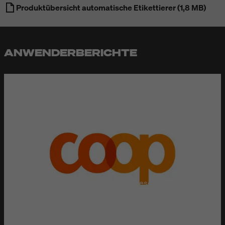
Produktübersicht automatische Etikettierer (1,8 MB)
ANWENDERBERICHTE
COOP
Coop ist weit über die Schweizer Landesgrenzen hinweg
bekannt. Die Detailhändlerin hat schweizweit das dichteste
Verkaufsstellennetz. In der Verteilzentrale Schafisheim
befindet sich die größte Bäckerei der Schweiz. Von hier aus