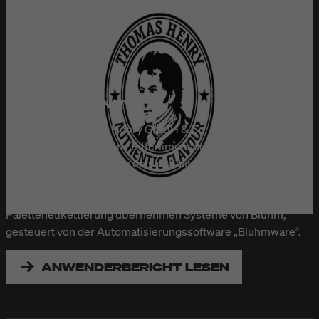
THOMAS HENRY
Die Berliner Thomas Henry GmbH & Co. KG ist bekannt als
Hersteller von Premium-Bitterlimonaden. Die Abfüllung der
Getränke übernimmt die ostwestfälische Bad Meinberger
Mineralbrunnen. Wegen der weltweit steigenden Nachfrage
wurde die Produktion kräftig hochgefahren. Die Karton- und
Palettenetikettierung übernehmen Systeme von Bluhm,
gesteuert von der Automatisierungssoftware „Bluhmware“.
ANWENDERBERICHT LESEN