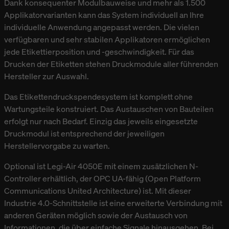
Dank konsequenter Modulbauweise und mehr als 1.500
DRUCKMODULE
Applikatorvarianten kann das System individuell an Ihre
individuelle Anwendung angepasst werden. Die vielen
TECHNISCHE DATEN
verfügbaren und sehr stabilen Applikatoren ermöglichen
jede Etikettierposition und -geschwindigkeit. Für das
Drucken der Etiketten stehen Druckmodule aller führenden
ZUBEHÖR
Hersteller zur Auswahl.
Das Etikettendruckspendesystem ist komplett ohne
Wartungsteile konstruiert. Das Austauschen von Bauteilen
erfolgt nur nach Bedarf. Einzig das jeweils eingesetzte
Druckmodul ist entsprechend der jeweiligen
Herstellervorgabe zu warten.
Optional ist Legi-Air 4050E mit einem zusätzlichen N-
Controller erhältlich, der OPC UA-fähig (Open Platform
Communications United Architecture) ist. Mit dieser
Industrie 4.0-Schnittstelle ist eine erweiterte Verbindung mit
anderen Geräten möglich sowie der Austausch von
Informationen, die über einfache Signale hinausgehen. Bei