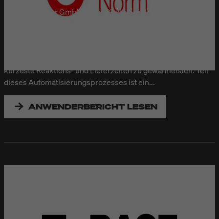
Die Otto Ganter GmbH & Co. KG stellt seit 127 Jahren Norm-
und Bedienelemente wie Griffe, Knöpfe, Halter und
Verschlüsse her. Das Familienunternehmen führt über
60.000 Artikel permanent ab Lager und hat die gesamte
Materialwirtschaft und Versandlogistik digitalisiert, um
kürzeste Reaktions- und Lieferzeiten zu gewährleisten. Teil
dieses Automatisierungsprozesses ist ein...
ANWENDERBERICHT LESEN