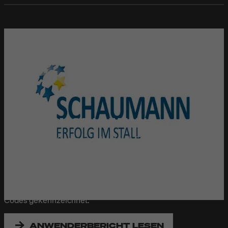
H. WILHELM SCHAUMANN
Seit mehr als 80 Jahren widmet sich Schaumann der
Ernährung landwirtschaftlicher Nutztiere wie Schweine,
Rinder und Geflügel. Um Verwechslungen zu vermeiden,
werden alle Futtersäcke vor der Befüllung mit
Produktinformationen sowie ein- und zweidimensionalen
Codes gekennzeichnet.
ANWENDERBERICHT LESEN