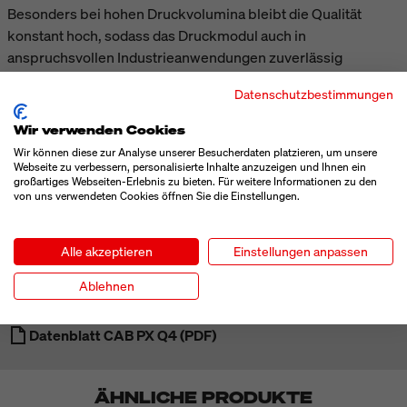
Besonders bei hohen Druckvolumina bleibt die Qualität
konstant hoch, sodass das Druckmodul auch in
anspruchsvollen Industrieanwendungen zuverlässig
performt.
Datenschutzbestimmungen
Wir verwenden Cookies
TECHNISCHE DATEN
Wir können diese zur Analyse unserer Besucherdaten platzieren, um unsere
Webseite zu verbessern, personalisierte Inhalte anzuzeigen und Ihnen ein
großartiges Webseiten-Erlebnis zu bieten. Für weitere Informationen zu den
von uns verwendeten Cookies öffnen Sie die Einstellungen.
MEHR ANZEIGEN
Alle akzeptieren
Einstellungen anpassen
Ablehnen
DOWNLOADS
Datenblatt CAB PX Q4 (PDF)
ÄHNLICHE PRODUKTE