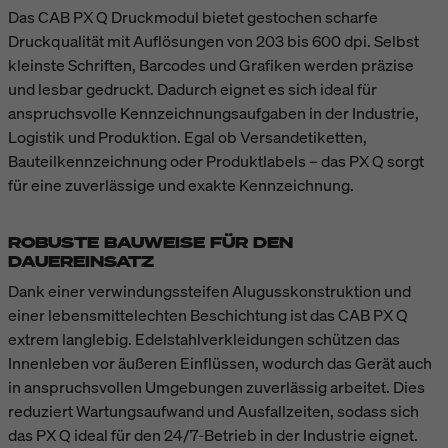
Das CAB PX Q Druckmodul bietet gestochen scharfe
Druckqualität mit Auflösungen von 203 bis 600 dpi. Selbst
kleinste Schriften, Barcodes und Grafiken werden präzise
und lesbar gedruckt. Dadurch eignet es sich ideal für
anspruchsvolle Kennzeichnungsaufgaben in der Industrie,
Logistik und Produktion. Egal ob Versandetiketten,
Bauteilkennzeichnung oder Produktlabels – das PX Q sorgt
für eine zuverlässige und exakte Kennzeichnung.
ROBUSTE BAUWEISE FÜR DEN
DAUEREINSATZ
Dank einer verwindungssteifen Alugusskonstruktion und
einer lebensmittelechten Beschichtung ist das CAB PX Q
extrem langlebig. Edelstahlverkleidungen schützen das
Innenleben vor äußeren Einflüssen, wodurch das Gerät auch
in anspruchsvollen Umgebungen zuverlässig arbeitet. Dies
reduziert Wartungsaufwand und Ausfallzeiten, sodass sich
das PX Q ideal für den 24/7-Betrieb in der Industrie eignet.