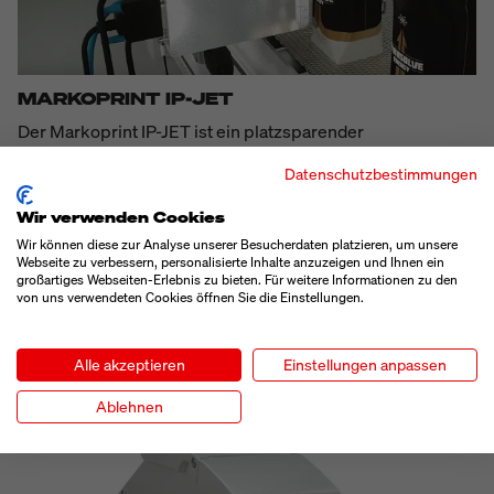
MARKOPRINT IP-JET
Der Markoprint IP-JET ist ein platzsparender
Tintenstrahldrucker, der Druckkopf und Steuergerät in
Datenschutzbestimmungen
einem System vereint. Anders als bei vergleichbaren
Systemen sind hier Druckkopf und Steckverbinder so gut
Wir verwenden Cookies
geschützt, dass sie für die Nassreinigung nicht abgedeckt
Wir können diese zur Analyse unserer Besucherdaten platzieren, um unsere
oder demontiert werden müssen. Der IP-JET druckt Texte,
Webseite zu verbessern, personalisierte Inhalte anzuzeigen und Ihnen ein
großartiges Webseiten-Erlebnis zu bieten. Für weitere Informationen zu den
Logos, Barcodes und Datamatrixcodes bis 12,5 mm hoch
von uns verwendeten Cookies öffnen Sie die Einstellungen.
und mit bis zu 600 dpi Auflösung.
PRODUKT ANSEHEN
Alle akzeptieren
Einstellungen anpassen
Ablehnen