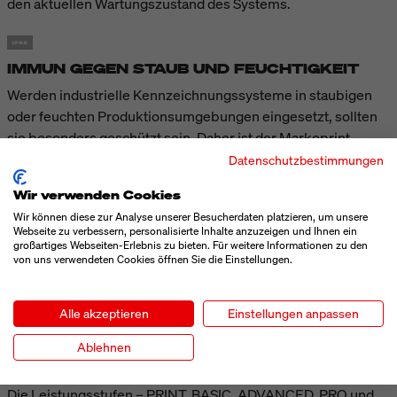
den aktuellen Wartungszustand des Systems.
IMMUN GEGEN STAUB UND FEUCHTIGKEIT
Werden industrielle Kennzeichnungssysteme in staubigen
oder feuchten Produktionsumgebungen eingesetzt, sollten
sie besonders geschützt sein. Daher ist der Markoprint
integra One ip mit der Schutzart IP65 ausgestattet. Das
Datenschutzbestimmungen
erlaubt den Einsatz des Druckers in staubigen und feuchten
Wir verwenden Cookies
Produktionsumfeldern, zum Beispiel bei der Holz- oder
Wir können diese zur Analyse unserer Besucherdaten platzieren, um unsere
Kartonverarbeitung oder in der Getränke- und
Webseite zu verbessern, personalisierte Inhalte anzuzeigen und Ihnen ein
Lebensmittelproduktion.
großartiges Webseiten-Erlebnis zu bieten. Für weitere Informationen zu den
von uns verwendeten Cookies öffnen Sie die Einstellungen.
KLARE LEISTUNGSSTUFEN FÜR FLEXIBLE
Alle akzeptieren
Einstellungen anpassen
UND SKALIERBARE DRUCKLÖSUNGEN
Ablehnen
Der speziell entwickelte Coding Score erleichtert die
Auswahl und Konfiguration der Markoprint Drucksysteme.
Die Leistungsstufen – PRINT, BASIC, ADVANCED, PRO und