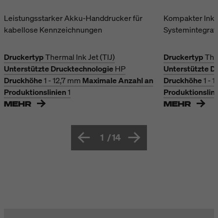
Leistungsstarker Akku-Handdrucker für
Kompakter Inkje
kabellose Kennzeichnungen
Systemintegrat
Druckertyp
Thermal Ink Jet (TIJ)
Druckertyp
The
Unterstützte Drucktechnologie
HP
Unterstützte D
Druckhöhe
1 - 12,7 mm
Maximale Anzahl an
Druckhöhe
1 - 
Produktionslinien
1
Produktionslin
MEHR
MEHR
1
/
14