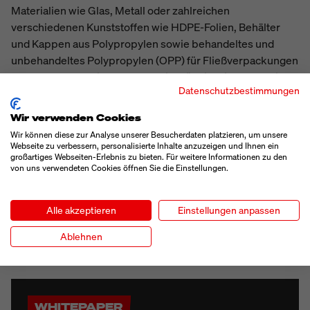
Materialien wie Glas, Metall oder zahlreichen
verschiedenen Kunststoffen wie HDPE-Folien, Behälter
und Kappen aus Polypropylen sowie behandeltes und
unbehandeltes Polypropylen (OPP) für Fließverpackungen
und Stehbeutel. Sie wurde speziell für die leistungsfähige
Datenschutzbestimmungen
Druckerserie Linx 8900 entwickelt, die seit 2016
erfolgreich auf dem Markt ist. Auch bei dieser Tinte und
Wir verwenden Cookies
dem zugehörigen Solvent ist sparsamer Umgang
Wir können diese zur Analyse unserer Besucherdaten platzieren, um unsere
garantiert.
Webseite zu verbessern, personalisierte Inhalte anzuzeigen und Ihnen ein
großartiges Webseiten-Erlebnis zu bieten. Für weitere Informationen zu den
von uns verwendeten Cookies öffnen Sie die Einstellungen.
Alle akzeptieren
Einstellungen anpassen
JETZT ÜBER DIE LINX-TINTEN
INFORMIEREN!
Ablehnen
WHITEPAPER