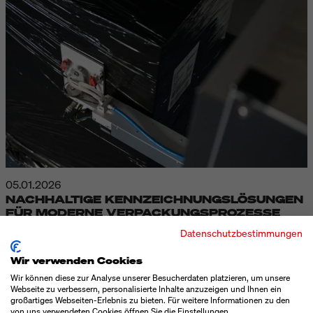
05.01.2026
NACHHALTIGE KENNZEICHNUNGSLÖSUNGEN
FÜR MODERNE VERPACKUNGSPROZESSE
Datenschutzbestimmungen
Vom 28. bis 29. Januar 2026 präsentiert Bluhm Systeme auf
der EMPACK in Bern aktuelle Kennzeichnungssysteme mit
Wir verwenden Cookies
Etiketten, Tinte und Laser. Im Mittelpunkt steht das
Wir können diese zur Analyse unserer Besucherdaten platzieren, um unsere
Leitthema „The future of packaging“, das Innovation und
Webseite zu verbessern, personalisierte Inhalte anzuzeigen und Ihnen ein
großartiges Webseiten-Erlebnis zu bieten. Für weitere Informationen zu den
Nachhaltigkeit in der Verpackungsbranche hervorhebt.
von uns verwendeten Cookies öffnen Sie die Einstellungen.