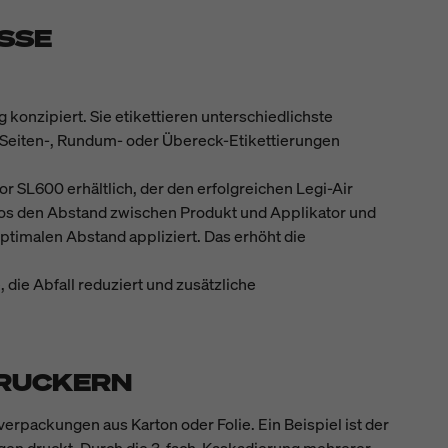
SSE
konzipiert. Sie etikettieren unterschiedlichste
r Seiten-, Rundum- oder Übereck-Etikettierungen
 SL600 erhältlich, der den erfolgreichen Legi-Air
slos den Abstand zwischen Produkt und Applikator und
ptimalen Abstand appliziert. Das erhöht die
 die Abfall reduziert und zusätzliche
DRUCKERN
rpackungen aus Karton oder Folie. Ein Beispiel ist der
ngen druckt. Durch die 3-fach-Kaskadierung mehrerer