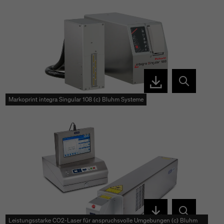
Markoprint integra Singular 108 (c) Bluhm Systeme
Leistungsstarke CO2-Laser für anspruchsvolle Umgebungen (c) Bluhm