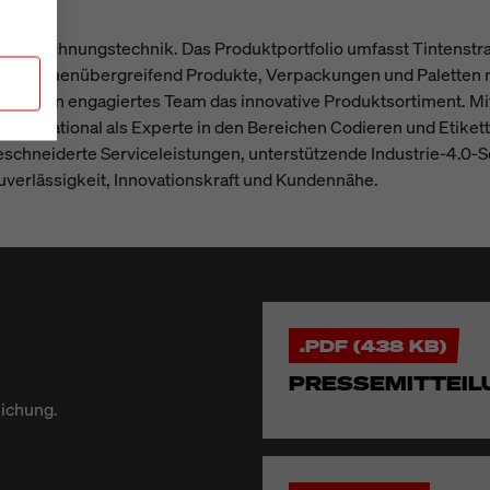
Kennzeichnungstechnik. Das Produktportfolio umfasst Tintenstra
ranchenübergreifend Produkte, Verpackungen und Paletten mit 
treibt ein engagiertes Team das innovative Produktsortiment. Mi
international als Experte in den Bereichen Codieren und Etikett
schneiderte Serviceleistungen, unterstützende Industrie-4.0-
Zuverlässigkeit, Innovationskraft und Kundennähe.
.PDF (438 KB)
PRESSEMITTEIL
lichung.