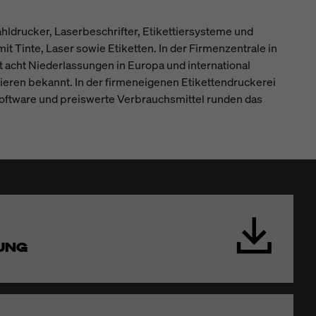
hldrucker, Laserbeschrifter, Etikettiersysteme und
Tinte, Laser sowie Etiketten. In der Firmenzentrale in
t acht Niederlassungen in Europa und international
ieren bekannt. In der firmeneigenen Etiketten­druckerei
Software und preiswerte Verbrauchsmittel runden das
UNG