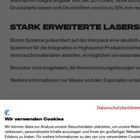
Druckköpfe lassen sich Druckhöhen von bis zu 324 mm rea
STARK ERWEITERTE LASER
Bluhm Systeme präsentiert auf der interpack eine deutlich
Systemen für die Integration in Highspeed-Produktionslini
Verbrauchsmaterialien arbeiten, ermöglichen sie besond
Besucher sind eingeladen, die Kennzeichnungslösungen vo
Weitere Informationen zur Messe und den Exponaten erhalt
Datenschutzbestimm
ÜBER DIE BLUHM WEBER GR
Wir verwenden Cookies
Wir können diese zur Analyse unserer Besucherdaten platzieren, um unsere Webs
verbessern, personalisierte Inhalte anzuzeigen und Ihnen ein großartiges Webseit
Erlebnis zu bieten. Für weitere Informationen zu den von uns verwendeten Cooki