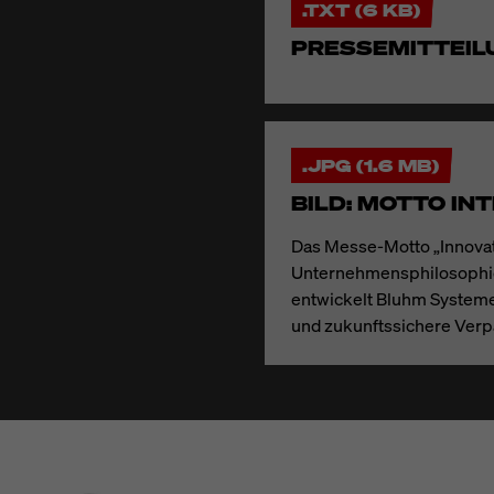
.TXT (6 KB)
PRESSEMITTEIL
.JPG (1.6 MB)
BILD: MOTTO IN
Das Messe-Motto „Innovat
Unternehmensphilosophie
entwickelt Bluhm Systeme 
und zukunftssichere Ver