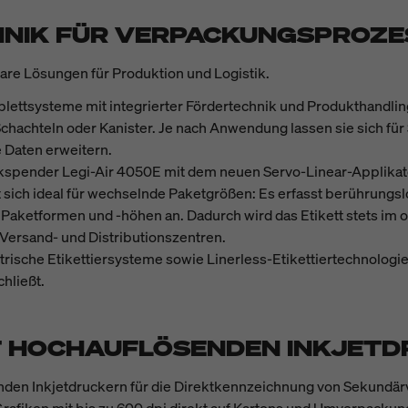
HNIK FÜR VERPACKUNGSPROZE
are Lösungen für Produktion und Logistik.
lettsysteme mit integrierter Fördertechnik und Produkthandling 
chachteln oder Kanister. Je nach Anwendung lassen sie sich fü
 Daten erweitern.
ckspender Legi-Air 4050E mit dem neuen Servo-Linear-Applikator
 sich ideal für wechselnde Paketgrößen: Es erfasst berührung
aketformen und -höhen an. Dadurch wird das Etikett stets im o
 Versand- und Distributionszentren.
rische Etikettiersysteme sowie Linerless-Etikettiertechnologie,
hließt.
T HOCHAUFLÖSENDEN INKJET
den Inkjetdruckern für die Direktkennzeichnung von Sekundärve
 Grafiken mit bis zu 600 dpi direkt auf Kartons und Umverpacku