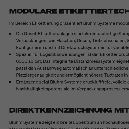
MODULARE ETIKETTIERTEC
Im Bereich Etikettierung präsentiert Bluhm Systeme modul
Die Geset-Etikettieranlagen sind als einbaufertige Komp
Verpackungen, wie Flaschen, Dosen, Tiefziehschalen, S
konfigurieren und mit Direktdrucksystemen für variable
Speziell für Logistikanwendungen ist der Etikettendru
6000 ablöst. Das integrierte Distanzmesssystem eignet
passt den Ausfahrweg automatisch an unterschiedliche P
Platziergenauigkeit und ermöglicht höhere Taktraten in
Ergänzend zeigt Bluhm Systeme druckluftfreie, vollelekt
Nachhaltigkeitspotenziale im Verpackungsprozess ersc
DIREKTKENNZEICHNUNG MI
Bluhm Systeme zeigt ein breites Spektrum an hochauflösen
Markoprint integra Singular 108, der 2D-Codes, Texte und