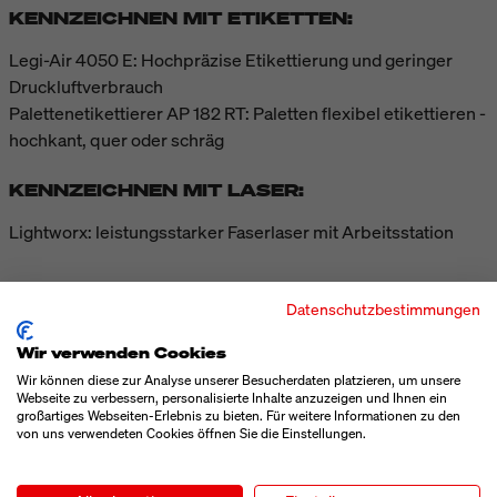
KENNZEICHNEN MIT ETIKETTEN:
Legi-Air 4050 E: Hochpräzise Etikettierung und geringer
Druckluftverbrauch
Palettenetikettierer AP 182 RT: Paletten flexibel etikettieren -
hochkant, quer oder schräg
KENNZEICHNEN MIT LASER:
Lightworx: leistungsstarker Faserlaser mit Arbeitsstation
ÜBER DIE BLUHM WEBER GRUPPE
Datenschutzbestimmungen
Wir verwenden Cookies
Bluhm Weber ist ein führender Anbieter von industrieller
Wir können diese zur Analyse unserer Besucherdaten platzieren, um unsere
Kennzeichnungstechnik. Das Produktportfolio umfasst
Webseite zu verbessern, personalisierte Inhalte anzuzeigen und Ihnen ein
großartiges Webseiten-Erlebnis zu bieten. Für weitere Informationen zu den
Tintenstrahldrucker, Laserbeschrifter, Etikettiersysteme und
von uns verwendeten Cookies öffnen Sie die Einstellungen.
Thermotransfer-Direktdrucker. Die Systeme kennzeichnen
branchenübergreifend Produkte, Verpackungen und