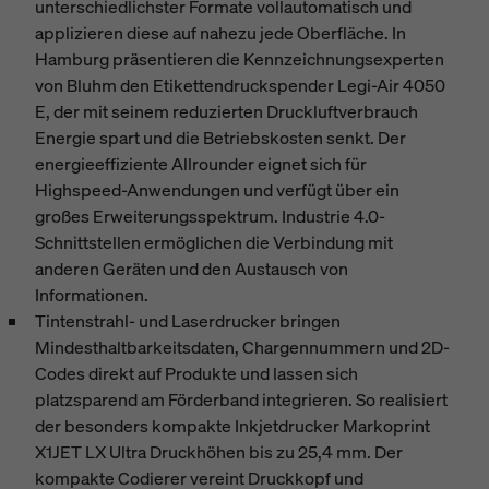
unterschiedlichster Formate vollautomatisch und
applizieren diese auf nahezu jede Oberfläche. In
Hamburg präsentieren die Kennzeichnungsexperten
von Bluhm den Etikettendruckspender Legi-Air 4050
E, der mit seinem reduzierten Druckluftverbrauch
Energie spart und die Betriebskosten senkt. Der
energieeffiziente Allrounder eignet sich für
Highspeed-Anwendungen und verfügt über ein
großes Erweiterungsspektrum. Industrie 4.0-
Schnittstellen ermöglichen die Verbindung mit
anderen Geräten und den Austausch von
Informationen.
Tintenstrahl- und Laserdrucker bringen
Mindesthaltbarkeitsdaten, Chargennummern und 2D-
Codes direkt auf Produkte und lassen sich
platzsparend am Förderband integrieren. So realisiert
der besonders kompakte Inkjetdrucker Markoprint
X1JET LX Ultra Druckhöhen bis zu 25,4 mm. Der
kompakte Codierer vereint Druckkopf und