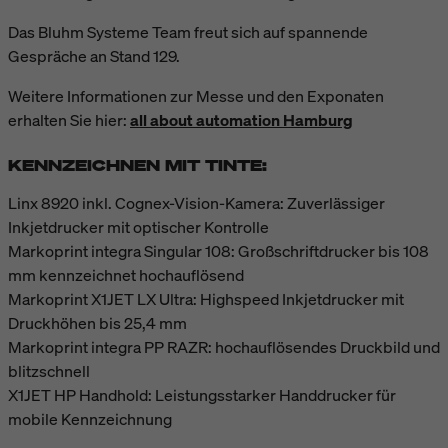
Das Bluhm Systeme Team freut sich auf spannende
Gespräche an Stand 129.
Weitere Informationen zur Messe und den Exponaten
erhalten Sie hier:
all about automation Hamburg
KENNZEICHNEN MIT TINTE:
Linx 8920 inkl. Cognex-Vision-Kamera: Zuverlässiger
Inkjetdrucker mit optischer Kontrolle
Markoprint integra Singular 108: Großschriftdrucker bis 108
mm kennzeichnet hochauflösend
Markoprint X1JET LX Ultra: Highspeed Inkjetdrucker mit
Druckhöhen bis 25,4 mm
Markoprint integra PP RAZR: hochauflösendes Druckbild und
blitzschnell
X1JET HP Handhold: Leistungsstarker Handdrucker für
mobile Kennzeichnung