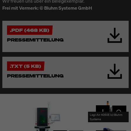
Wir freuen uns über ein Belegexemplar.
Frei mit Vermerk: © Bluhm Systeme GmbH
.PDF (468 KB)
PRESSEMITTEILUNG
.TXT (5 KB)
PRESSEMITTEILUNG
Legi-Air 4050E (c) Bluhm
Systeme