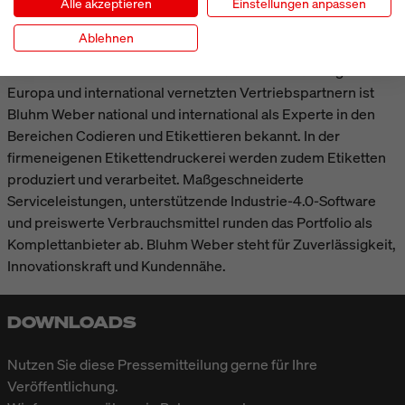
Alle akzeptieren
Einstellungen anpassen
Paletten mit Tinte, Laser sowie Etiketten. In der
Firmenzentrale in Rheinbreitbach/Rheinland-Pfalz
Ablehnen
entwickelt, fertigt und vertreibt ein engagiertes Team das
innovative Produktsortiment. Mit acht Niederlassungen in
Europa und international vernetzten Vertriebspartnern ist
Bluhm Weber national und international als Experte in den
Bereichen Codieren und Etikettieren bekannt. In der
firmeneigenen Etiketten­druckerei werden zudem Etiketten
produziert und verarbeitet. Maßgeschneiderte
Serviceleistungen, unterstützende Industrie-4.0-Software
und preiswerte Verbrauchsmittel runden das Portfolio als
Komplettanbieter ab. Bluhm Weber steht für Zuverlässigkeit,
Innovationskraft und Kundennähe.
DOWNLOADS
Nutzen Sie diese Pressemitteilung gerne für Ihre
Veröffentlichung.