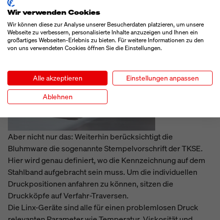
Wir verwenden Cookies
DATEN UND DRUCKPOSITION
Wir können diese zur Analyse unserer Besucherdaten platzieren, um unsere
Webseite zu verbessern, personalisierte Inhalte anzuzeigen und Ihnen ein
großartiges Webseiten-Erlebnis zu bieten. Für weitere Informationen zu den
von uns verwendeten Cookies öffnen Sie die Einstellungen.
Alle akzeptieren
Einstellungen anpassen
Ablehnen
Aber nicht nur das: Weiterhin berücksichtigt die
Bluhmware die sogenannte Stempelvorschrift der TKSE.
Hier wird genau definiert, wo die Kennzeichnung auf dem
Stahlband aufgebracht sein muss. Um die individuellen
Druckpositionen anfahren zu können, sitzen die
Druckköpfe auf Verfahr-Traversen.
Die Linx-Geräte sind alle für einen problemlosen Druck
relevanten Parameter wie Temperatur, Viskosität und