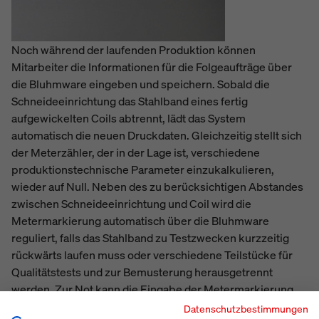
Noch während der laufenden Produktion können
Mitarbeiter die Informationen für die Folgeaufträge über
die Bluhmware eingeben und speichern. Sobald die
Schneideeinrichtung das Stahlband eines fertig
aufgewickelten Coils abtrennt, lädt das System
automatisch die neuen Druckdaten. Gleichzeitig stellt sich
der Meterzähler, der in der Lage ist, verschiedene
produktionstechnische Parameter einzukalkulieren,
wieder auf Null. Neben des zu berücksichtigen Abstandes
zwischen Schneideeinrichtung und Coil wird die
Metermarkierung automatisch über die Bluhmware
reguliert, falls das Stahlband zu Testzwecken kurzzeitig
rückwärts laufen muss oder verschiedene Teilstücke für
Qualitätstests und zur Bemusterung herausgetrennt
werden. Zur Not kann die Eingabe der Metermarkierung
zusätzlich manuell erfolgen.
Datenschutzbestimmungen