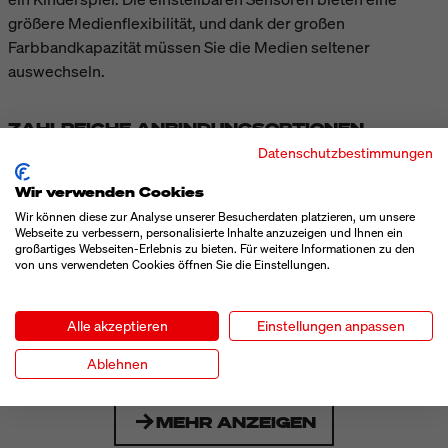
größere Medienflexibilität, und dank der großen
Farbbandkapazität müssen Sie die Medien seltener
auswechseln.
ZAHLREICHE ANBINDUNGSOPTIONEN
Datenschutzbestimmungen
Profitieren Sie von einer Vielzahl von Standard-
Anbindungsmöglichkeiten, einschließlich USB, seriell,
Wir verwenden Cookies
Ethernet und USB-Host. Koppeln und Drucken durch
Wir können diese zur Analyse unserer Besucherdaten platzieren, um unsere
Antippen mit einem kompatiblen Mobilgerät dank Print
Webseite zu verbessern, personalisierte Inhalte anzuzeigen und Ihnen ein
großartiges Webseiten-Erlebnis zu bieten. Für weitere Informationen zu den
Touch-Chip (NFC). Fügen Sie einen zweiten Ethernet-Port,
von uns verwendeten Cookies öffnen Sie die Einstellungen.
802.11ac oder einen Applikatoranschluss hinzu.
Alle akzeptieren
Einstellungen anpassen
TECHNISCHE DATEN
Ablehnen
MEHR ANZEIGEN