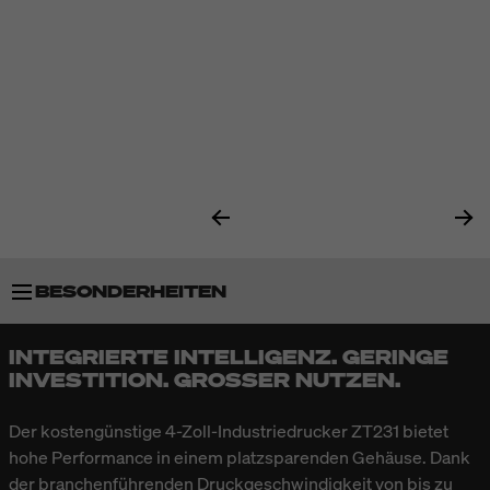
BESONDERHEITEN
INTEGRIERTE INTELLIGENZ. GERINGE
TECHNISCHE DATEN
INVESTITION. GROSSER NUTZEN.
Der kostengünstige 4-Zoll-Industriedrucker ZT231 bietet
hohe Performance in einem platzsparenden Gehäuse. Dank
der branchenführenden Druckgeschwindigkeit von bis zu