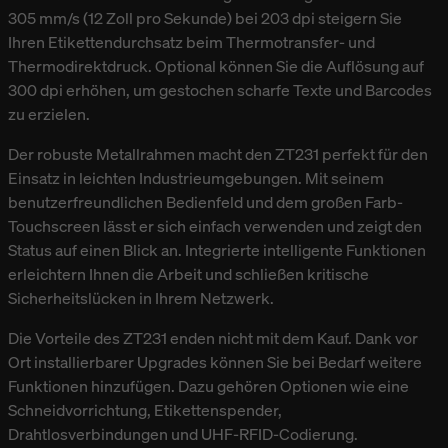
305 mm/s (12 Zoll pro Sekunde) bei 203 dpi steigern Sie
Ihren Etikettendurchsatz beim Thermotransfer- und
Thermodirektdruck. Optional können Sie die Auflösung auf
300 dpi erhöhen, um gestochen scharfe Texte und Barcodes
zu erzielen.
Der robuste Metallrahmen macht den ZT231 perfekt für den
Einsatz in leichten Industrieumgebungen. Mit seinem
benutzerfreundlichen Bedienfeld und dem großen Farb-
Touchscreen lässt er sich einfach verwenden und zeigt den
Status auf einen Blick an. Integrierte intelligente Funktionen
erleichtern Ihnen die Arbeit und schließen kritische
Sicherheitslücken in Ihrem Netzwerk.
Die Vorteile des ZT231 enden nicht mit dem Kauf. Dank vor
Ort installierbarer Upgrades können Sie bei Bedarf weitere
Funktionen hinzufügen. Dazu gehören Optionen wie eine
Schneidvorrichtung, Etikettenspender,
Drahtlosverbindungen und UHF-RFID-Codierung.