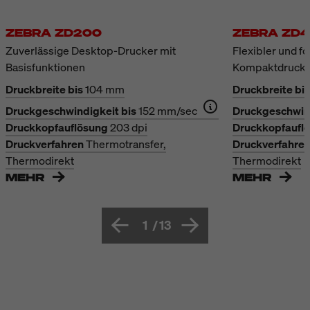
ZEBRA ZD200
ZEBRA ZD4
Zuverlässige Desktop-Drucker mit
Flexibler und fo
Basisfunktionen
Kompaktdruck
Druckbreite bis
104 mm
Druckbreite bis
Druckgeschwindigkeit bis
152 mm/sec
Druckgeschwind
Druckkopfauflösung
203 dpi
Druckkopfaufl
Druckverfahren
Thermotransfer,
Druckverfahre
Thermodirekt
Thermodirekt
MEHR
MEHR
1
/
13