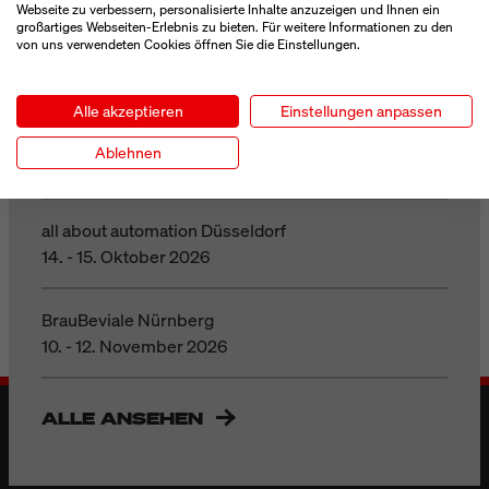
Webseite zu verbessern, personalisierte Inhalte anzuzeigen und Ihnen ein
großartiges Webseiten-Erlebnis zu bieten. Für weitere Informationen zu den
von uns verwendeten Cookies öffnen Sie die Einstellungen.
Parcel+Post Expo London
23. - 24. September 2026
Alle akzeptieren
Einstellungen anpassen
Motek Stuttgart
Ablehnen
06. - 08. Oktober 2026
all about automation Düsseldorf
14. - 15. Oktober 2026
BrauBeviale Nürnberg
10. - 12. November 2026
ALLE ANSEHEN