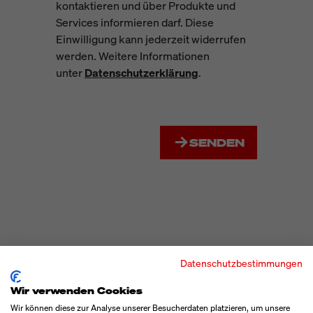
kontaktieren und über Produkte und
Services informieren darf. Diese
Einwilligung kann jederzeit widerrufen
werden. Weitere Informationen
unter
Datenschutzerklärung
.
SENDEN
Datenschutzbestimmungen
Wir verwenden Cookies
MESSEN / VERANSTALTUNGEN
Wir können diese zur Analyse unserer Besucherdaten platzieren, um unsere