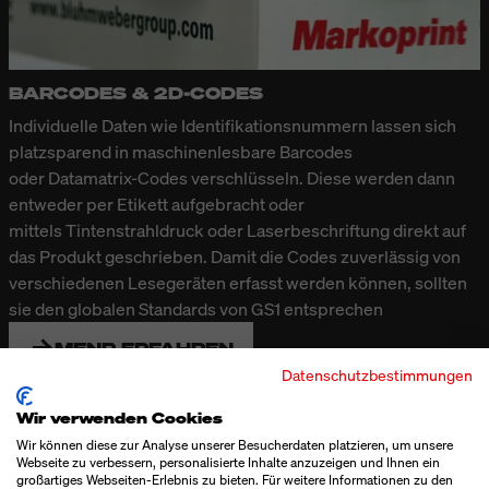
BARCODES & 2D-CODES
Individuelle Daten wie Identifikationsnummern lassen sich
platzsparend in maschinenlesbare Barcodes
oder Datamatrix-Codes
verschlüsseln. Diese werden dann
entweder per
Etikett
aufgebracht oder
mittels
Tintenstrahldruck
oder
Laserbeschriftung
direkt auf
das Produkt geschrieben. Damit die Codes zuverlässig von
verschiedenen Lesegeräten erfasst werden können, sollten
sie den globalen Standards von GS1 entsprechen
MENR ERFAHREN
Datenschutzbestimmungen
Wir verwenden Cookies
Wir können diese zur Analyse unserer Besucherdaten platzieren, um unsere
Webseite zu verbessern, personalisierte Inhalte anzuzeigen und Ihnen ein
großartiges Webseiten-Erlebnis zu bieten. Für weitere Informationen zu den