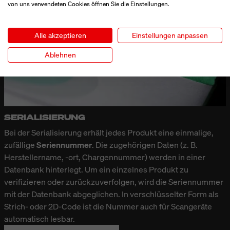
von uns verwendeten Cookies öffnen Sie die Einstellungen.
Alle akzeptieren
Einstellungen anpassen
Ablehnen
SERIALISIERUNG
Bei der
Serialisierung
erhält jedes Produkt eine einmalige,
zufällige
Seriennummer
. Die zugehörigen Daten (z. B.
Herstellername, -ort, Chargennummer) werden in einer
Datenbank hinterlegt. Um ein einzelnes Produkt zu
verifizieren oder zurückzuverfolgen, wird die Seriennummer
mit der Datenbank abgeglichen. In verschlüsselter Form als
Strich- oder 2D-Code ist die Nummer auch für Scangeräte
automatisch lesbar.