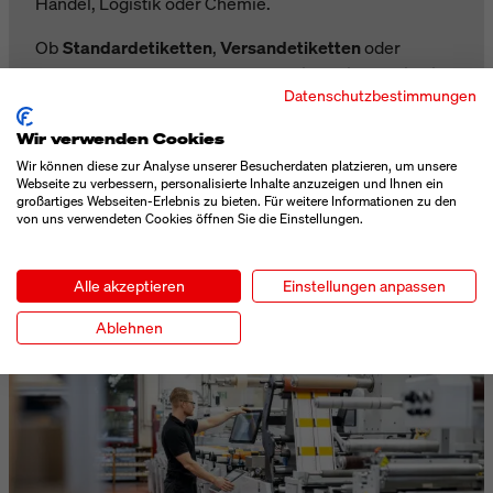
Handel, Logistik oder Chemie.
Ob
Standardetiketten
,
Versandetiketten
oder
individuelle Spezialetiketten
– bei uns finden Sie die
Datenschutzbestimmungen
passende Lösung.
Wir verwenden Cookies
✔ Sofort verfügbar oder nach Wunsch gefertigt
Wir können diese zur Analyse unserer Besucherdaten platzieren, um unsere
Webseite zu verbessern, personalisierte Inhalte anzuzeigen und Ihnen ein
✔ Großhandelspreise ohne Anmeldung
großartiges Webseiten-Erlebnis zu bieten. Für weitere Informationen zu den
von uns verwendeten Cookies öffnen Sie die Einstellungen.
✔ Hergestellt in Deutschland
Alle akzeptieren
Einstellungen anpassen
UNSERE ETIKETTEN
Ablehnen