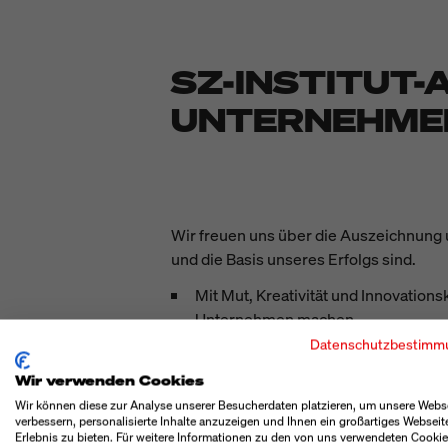
SZ-INSTITUT
UNTERNEHME
Wir freuen uns über die Auszeichnung 
und die Basis unseres Erfolgs sind.
Mit Mut, Kreativität und Innovations
Unternehmen machen.
Durch unsere eigene Produktentwickl
Datenschutzbestimm
Markt- und Kundenanforderungen z
Wir verwenden Cookies
Wir legen großen Wert auf einen of
Wir können diese zur Analyse unserer Besucherdaten platzieren, um unsere Webs
wertvolle Impulse für vorausschaue
verbessern, personalisierte Inhalte anzuzeigen und Ihnen ein großartiges Webseit
Wir bilden Fachkräfte von morgen a
Erlebnis zu bieten. Für weitere Informationen zu den von uns verwendeten Cooki