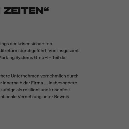
 ZEITEN“
kings der krisensichersten
ditreform durchgeführt. Von insgesamt
 Marking Systems GmbH – Teil der
nsichere Unternehmen vornehmlich durch
tur innerhalb der Firma. … Insbesondere
ufolge als resilient und krisenfest.
nationale Vernetzung unter Beweis