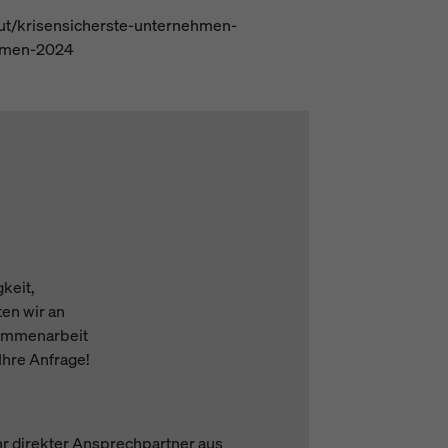
tut/krisensicherste-unternehmen-
hmen-2024
keit,
ten wir an
sammenarbeit
Ihre Anfrage!
hr direkter Ansprechpartner aus