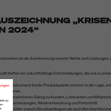
-AUSZEICHNUNG „KRISE
N 2024“
und sehen sie als Anerkennung unserer Werte und Leistungen, 
kraft treffen wir zukunftsfähige Entscheidungen, die uns zu eine
ung und unsere breite Produktpalette sind wir in der Lage, sch
ungen
u reagieren.
fenen, persönlichen Dialog zu Kunden, Lieferanten und Mitarbei
eite zu
nde Entscheidungen, Weiterentwicklung und Fortschritt.
en-
us und bieten sowohl Berufsanfängern als auch Berufserfahrene
es