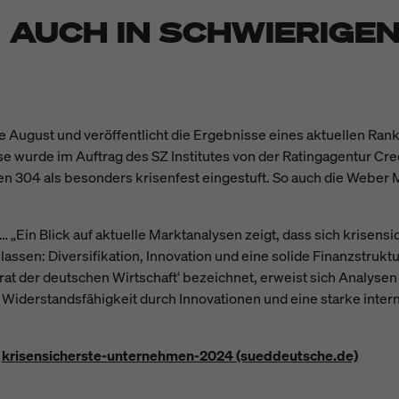
– AUCH IN SCHWIERIGEN
de August und veröffentlicht die Ergebnisse eines aktuellen Ran
 wurde im Auftrag des SZ Institutes von der Ratingagentur Cre
 304 als besonders krisenfest eingestuft. So auch die Weber
 … „Ein Blick auf aktuelle Marktanalysen zeigt, dass sich krise
 lassen: Diversifikation, Innovation und eine solide Finanzstruk
rat der deutschen Wirtschaft‘ bezeichnet, erweist sich Analysen z
Widerstandsfähigkeit durch Innovationen und eine starke inter
krisensicherste-unternehmen-2024 (sueddeutsche.de)