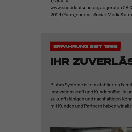
1) Quelle:
www.sueddeutsche.de, abgerufen 28.08
2024/?utm_source=Social-Media&ut
ERFAHRUNG SEIT 1968
IHR ZUVERLÄ
Bluhm Systeme ist ein etabliertes Fami
Innovationskraft und Kundennähe. In un
zukunftsfähigen und nachhaltigen Kenn
mit Kunden und Partnern haben wir alle