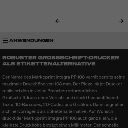
ANWENDUNGEN
ROBUSTER GROSSSCHRIFT-DRUCKER A
BESONDERHEITEN
LS ETIKETTENALTERNATIVE
TECHNISCHE DATEN
Der Name des Markoprint integra PP 108 verrät bereits seine
maximale Druckhöhe von 108 mm. Der Piezo Inkjet Drucker
realisiert den in vielen Branchen erforderlichen
ZUBEHÖR
Großschriftdruck ohne Versatz und druckt hochauflösend
Texte, 1D-Barcodes, 2D-Codes und Grafiken. Damit eignet er
sich hervorragend als Etikettenalternative. Auf Wunsch
druckt der Markoprint integra PP 108 auch ganz klein, die
kleinste Druckhöhe beträgt einen Millimeter. Der schnelle