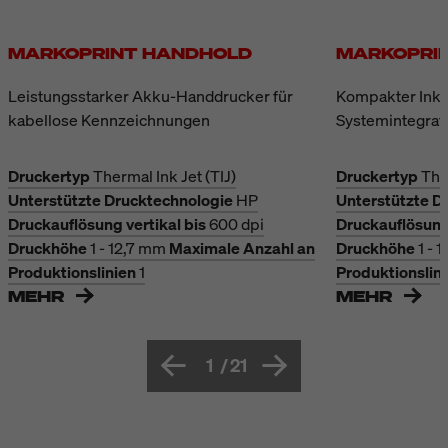
MARKOPRINT HANDHOLD
MARKOPRIN
Leistungsstarker Akku-Handdrucker für
Kompakter Inkje
kabellose Kennzeichnungen
Systemintegrat
Druckertyp
Thermal Ink Jet (TIJ)
Druckertyp
The
Unterstützte Drucktechnologie
HP
Unterstützte D
Druckauflösung vertikal bis
600 dpi
Druckauflösung 
Druckhöhe
1 - 12,7 mm
Maximale Anzahl an
Druckhöhe
1 - 
Produktionslinien
1
Produktionslin
MEHR
MEHR
1
/
21