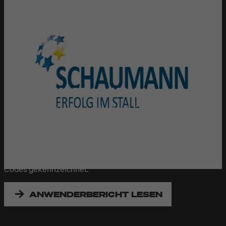
H. WILHELM SCHAUMANN
Seit mehr als 80 Jahren widmet sich Schaumann der
Ernährung landwirtschaftlicher Nutztiere wie Schweine,
Rinder und Geflügel. Um Verwechslungen zu vermeiden,
werden alle Futtersäcke vor der Befüllung mit
Produktinformationen sowie ein- und zweidimensionalen
Codes gekennzeichnet.
ANWENDERBERICHT LESEN