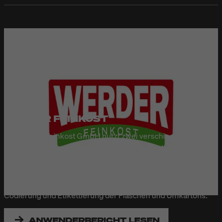
WERDER FEINKOST
Die Werder Feinkost GmbH nutzt zwei verschiedene
Drucksysteme von Bluhm Systeme, um täglich etwa 150.000
Ketchupflaschen effizient zu kennzeichnen. Der Linx 8920
Continuous-Inkjet-Drucker (Vorgängermodell des Linx 9920)
und der Markoprint integra PP 108 sorgen für präzise
Codierung und Etikettierung der Flaschen und Umkartons.
ANWENDERBERICHT LESEN