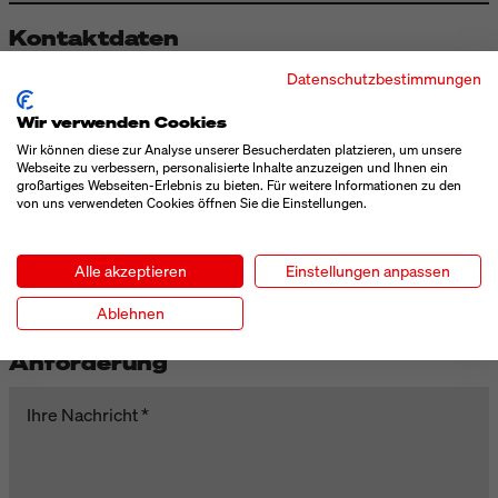
Kontaktdaten
Datenschutzbestimmungen
Vorname
Wir verwenden Cookies
Wir können diese zur Analyse unserer Besucherdaten platzieren, um unsere
Nachname
Webseite zu verbessern, personalisierte Inhalte anzuzeigen und Ihnen ein
großartiges Webseiten-Erlebnis zu bieten. Für weitere Informationen zu den
von uns verwendeten Cookies öffnen Sie die Einstellungen.
Telefon
Alle akzeptieren
Einstellungen anpassen
E-Mail
Ablehnen
Anforderung
Ihre Nachricht