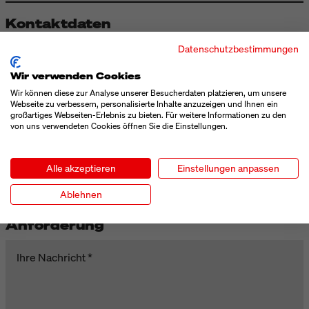
Kontaktdaten
Datenschutzbestimmungen
Vorname
Wir verwenden Cookies
Wir können diese zur Analyse unserer Besucherdaten platzieren, um unsere
Nachname
Webseite zu verbessern, personalisierte Inhalte anzuzeigen und Ihnen ein
großartiges Webseiten-Erlebnis zu bieten. Für weitere Informationen zu den
von uns verwendeten Cookies öffnen Sie die Einstellungen.
Telefon
Alle akzeptieren
Einstellungen anpassen
E-Mail
Ablehnen
Anforderung
Ihre Nachricht