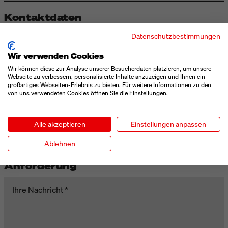
Kontaktdaten
Datenschutzbestimmungen
Vorname
Wir verwenden Cookies
Wir können diese zur Analyse unserer Besucherdaten platzieren, um unsere
Nachname
Webseite zu verbessern, personalisierte Inhalte anzuzeigen und Ihnen ein
großartiges Webseiten-Erlebnis zu bieten. Für weitere Informationen zu den
von uns verwendeten Cookies öffnen Sie die Einstellungen.
Telefon
Alle akzeptieren
Einstellungen anpassen
E-Mail
Ablehnen
Anforderung
Ihre Nachricht