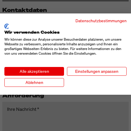
Kontaktdaten
Datenschutzbestimmungen
Vorname
Wir verwenden Cookies
Wir können diese zur Analyse unserer Besucherdaten platzieren, um unsere
Nachname
Webseite zu verbessern, personalisierte Inhalte anzuzeigen und Ihnen ein
großartiges Webseiten-Erlebnis zu bieten. Für weitere Informationen zu den
von uns verwendeten Cookies öffnen Sie die Einstellungen.
Telefon
Alle akzeptieren
Einstellungen anpassen
E-Mail
Ablehnen
Anforderung
Ihre Nachricht